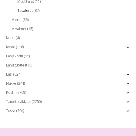
(11)
Muut terät
(37)
Tasaterät
(35)
Varret
(15)
Viivaimet
(4)
Kortit
(116)
Kynät
(15)
Lahjakortti
(5)
Lahjatuotteet
(524)
Lasi
(341)
Nukke
(769)
Posliini
(2750)
Taidetarvikkeet
(904)
Tussit