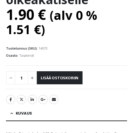
1.90
€
(alv 0 %
1.51
€
)
Tuotetunnus (SKU):
14073
Osasto:
Tasaterät
LISÄÄ OSTOSKORIIN
KUVAUS