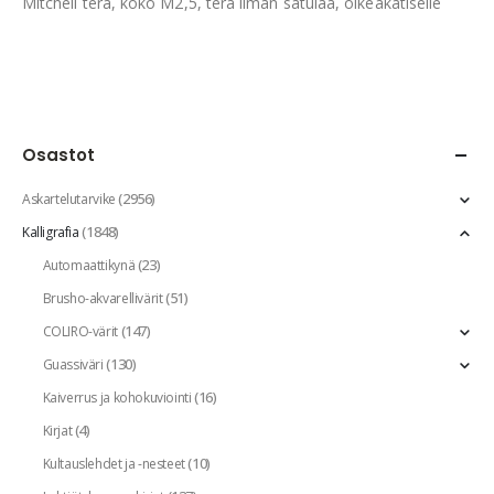
Mitchell terä, koko M2,5, terä ilman satulaa, oikeakätiselle
Osastot
(2956)
Askartelutarvike
(1848)
Kalligrafia
(23)
Automaattikynä
(51)
Brusho-akvarellivärit
(147)
COLIRO-värit
(130)
Guassiväri
(16)
Kaiverrus ja kohokuviointi
(4)
Kirjat
(10)
Kultauslehdet ja -nesteet