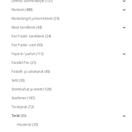
(137)
Lehtiöt, luonnoskirjat
(488)
Musteet
(23)
Mustetangot ja hierrinkivet
(43)
Muut tarvikkeet
(24)
Pan Pastel -tarvikkeet
(95)
Pan Pastel -värit
(111)
Paperit / pahvit
(21)
Parallel Pen
(45)
Pastelli- ja vahakynät
(33)
Setit
(128)
Sinettivahat ja sinetit
(187)
Siveltimet
(72)
Teräkynät
(83)
Terät
(35)
Hiusterät