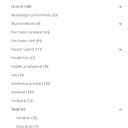
(488)
Musteet
(23)
Mustetangot ja hierrinkivet
(43)
Muut tarvikkeet
(24)
Pan Pastel -tarvikkeet
(95)
Pan Pastel -värit
(111)
Paperit / pahvit
(21)
Parallel Pen
(45)
Pastelli- ja vahakynät
(33)
Setit
(128)
Sinettivahat ja sinetit
(187)
Siveltimet
(72)
Teräkynät
(83)
Terät
(35)
Hiusterät
(11)
Muut terät