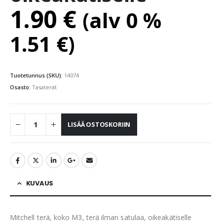
1.90
€
(alv 0 %
1.51
€
)
Tuotetunnus (SKU):
14074
Osasto:
Tasaterät
LISÄÄ OSTOSKORIIN
KUVAUS
Mitchell terä, koko M3, terä ilman satulaa, oikeakätiselle