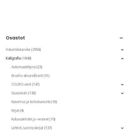
Osastot
(2956)
Askartelutarvike
(1848)
Kalligrafia
(23)
Automaattikynä
(51)
Brusho-akvarellivärit
(147)
COLIRO-värit
(130)
Guassiväri
(16)
Kaiverrus ja kohokuviointi
(4)
Kirjat
(10)
Kultauslehdet ja -nesteet
(137)
Lehtiöt, luonnoskirjat