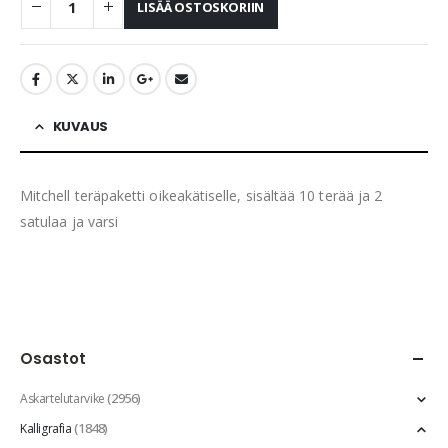
LISÄÄ OSTOSKORIIN
KUVAUS
Mitchell teräpaketti oikeakätiselle, sisältää 10 terää ja 2
satulaa ja varsi
Osastot
(2956)
Askartelutarvike
(1848)
Kalligrafia