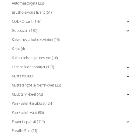
(23)
Automaattikynä
(51)
Brusho-akvarellivärit
(147)
COLIRO-värit
(130)
Guassiväri
(16)
Kaiverrus ja kohokuviointi
(4)
Kirjat
(10)
Kultauslehdet ja -nesteet
(137)
Lehtiöt, luonnoskirjat
(488)
Musteet
(23)
Mustetangot ja hierrinkivet
(43)
Muut tarvikkeet
(24)
Pan Pastel -tarvikkeet
(95)
Pan Pastel -värit
(111)
Paperit / pahvit
(21)
Parallel Pen