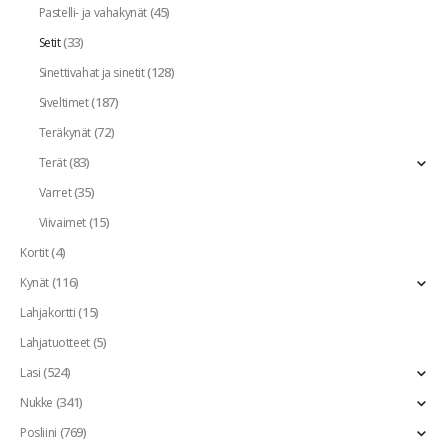
(45)
Pastelli- ja vahakynät
(33)
Setit
(128)
Sinettivahat ja sinetit
(187)
Siveltimet
(72)
Teräkynät
(83)
Terät
(35)
Varret
(15)
Viivaimet
(4)
Kortit
(116)
Kynät
(15)
Lahjakortti
(5)
Lahjatuotteet
(524)
Lasi
(341)
Nukke
(769)
Posliini