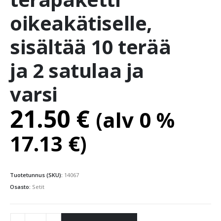
oikeakätiselle,
sisältää 10 terää
ja 2 satulaa ja
varsi
21.50
€
(alv 0 %
17.13
€
)
Tuotetunnus (SKU):
14067
Osasto:
Setit