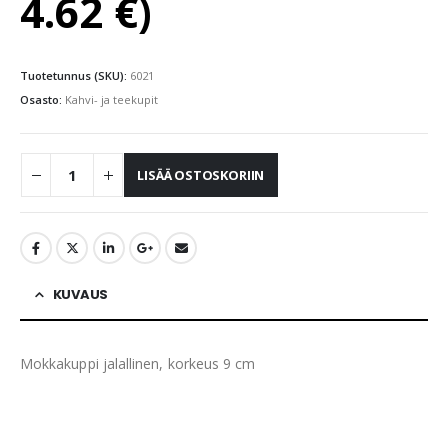
4.62
€
)
Tuotetunnus (SKU):
6021
Osasto:
Kahvi- ja teekupit
LISÄÄ OSTOSKORIIN
KUVAUS
Mokkakuppi jalallinen, korkeus 9 cm