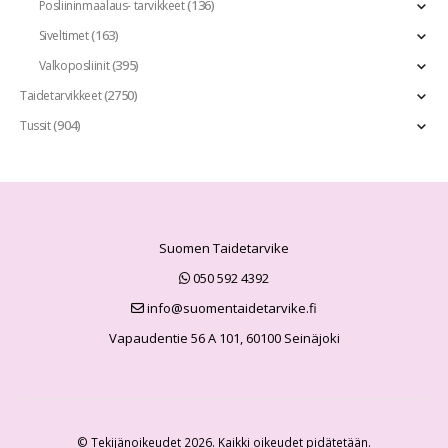
(136)
Posliininmaalaus- tarvikkeet
(163)
Siveltimet
(395)
Valkoposliinit
(2750)
Taidetarvikkeet
(904)
Tussit
Suomen Taidetarvike
050 592 4392
info@suomentaidetarvike.fi
Vapaudentie 56 A 101, 60100 Seinäjoki
© Tekijänoikeudet 2026. Kaikki oikeudet pidätetään.