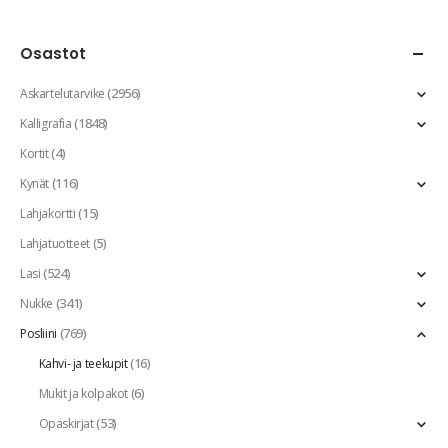
Osastot
(2956)
Askartelutarvike
(1848)
Kalligrafia
(4)
Kortit
(116)
Kynät
(15)
Lahjakortti
(5)
Lahjatuotteet
(524)
Lasi
(341)
Nukke
(769)
Posliini
(16)
Kahvi- ja teekupit
(6)
Mukit ja kolpakot
(53)
Opaskirjat