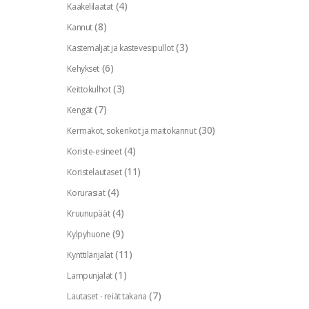
(4)
Kaakelilaatat
(8)
Kannut
(3)
Kastemaljat ja kastevesipullot
(6)
Kehykset
(3)
Keittokulhot
(7)
Kengät
(30)
Kermakot, sokerikot ja maitokannut
(4)
Koriste-esineet
(11)
Koristelautaset
(4)
Korurasiat
(4)
Kruunupäät
(9)
Kylpyhuone
(11)
Kynttilänjalat
(1)
Lampunjalat
(7)
Lautaset - reiät takana