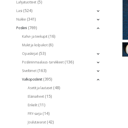
(5)
Lahjatuotteet
(524)
Lasi
(341)
Nukke
(769)
Posliini
(16)
Kahvi- ja teekupit
(6)
Mukit ja kolpakot
(53)
Opaskirjat
(136)
Posliininmaalaus- tarvikkeet
(163)
Siveltimet
(395)
Valkoposliinit
(48)
Asetit ja lautaset
(15)
Eläinaiheet
(11)
Enkelit
(14)
FRY-sarja
(42)
Joulutavarat