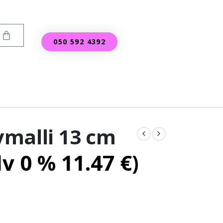
050 592 4392
malli 13 cm
lv 0 %
11.47
€
)