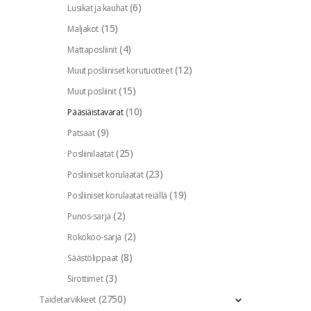
(6)
Lusikat ja kauhat
(15)
Maljakot
(4)
Mattaposliinit
(12)
Muut posliiniset korutuotteet
(15)
Muut posliinit
(10)
Pääsiäistavarat
(9)
Patsaat
(25)
Posliinilaatat
(23)
Posliiniset korulaatat
(19)
Posliiniset korulaatat reiällä
(2)
Punos-sarja
(2)
Rokokoo-sarja
(8)
Säästölippaat
(3)
Sirottimet
(2750)
Taidetarvikkeet