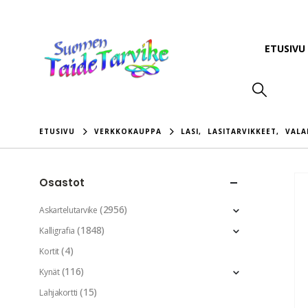
ETUSIVU
ETUSIVU
VERKKOKAUPPA
LASI
,
LASITARVIKKEET
,
VALA
Osastot
(2956)
Askartelutarvike
(1848)
Kalligrafia
(4)
Kortit
(116)
Kynät
(15)
Lahjakortti