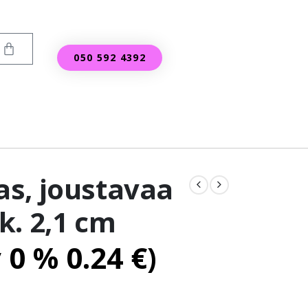
050 592 4392
s, joustavaa
k. 2,1 cm
v 0 %
0.24
€
)