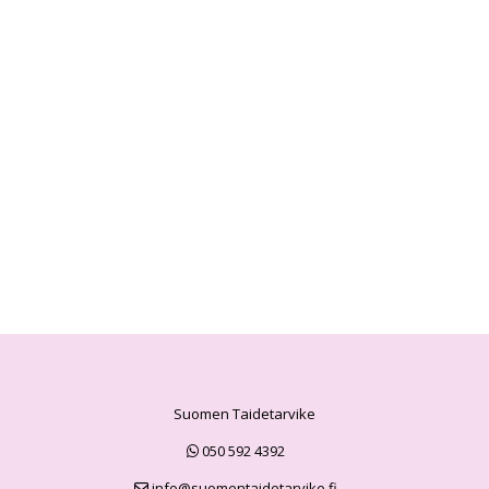
Suomen Taidetarvike
050 592 4392
info@suomentaidetarvike.fi