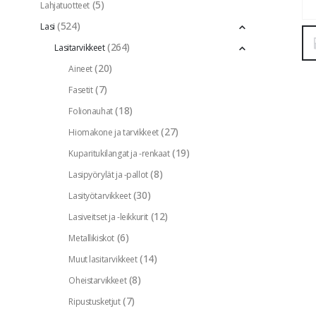
(5)
Lahjatuotteet
(524)
Lasi
(264)
Lasitarvikkeet
(20)
Aineet
(7)
Fasetit
(18)
Folionauhat
(27)
Hiomakone ja tarvikkeet
(19)
Kuparitukilangat ja -renkaat
(8)
Lasipyörylät ja -pallot
(30)
Lasityötarvikkeet
(12)
Lasiveitset ja -leikkurit
(6)
Metallikiskot
(14)
Muut lasitarvikkeet
(8)
Oheistarvikkeet
(7)
Ripustusketjut