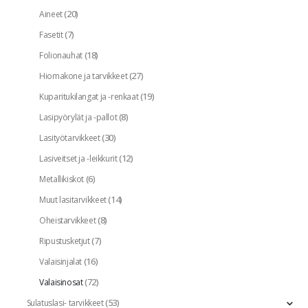
(20)
Aineet
(7)
Fasetit
(18)
Folionauhat
(27)
Hiomakone ja tarvikkeet
(19)
Kuparitukilangat ja -renkaat
(8)
Lasipyörylät ja -pallot
(30)
Lasityötarvikkeet
(12)
Lasiveitset ja -leikkurit
(6)
Metallikiskot
(14)
Muut lasitarvikkeet
(8)
Oheistarvikkeet
(7)
Ripustusketjut
(16)
Valaisinjalat
(72)
Valaisinosat
(53)
Sulatuslasi- tarvikkeet