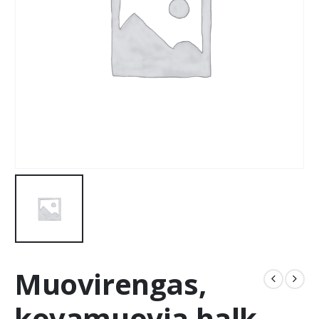
Muovirengas,
kovamuovia halk.