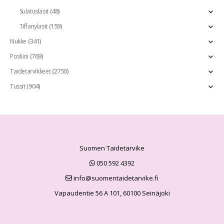
(48)
Sulatuslasit
(159)
Tiffanylasit
(341)
Nukke
(769)
Posliini
(2750)
Taidetarvikkeet
(904)
Tussit
Suomen Taidetarvike
050 592 4392
info@suomentaidetarvike.fi
Vapaudentie 56 A 101, 60100 Seinäjoki