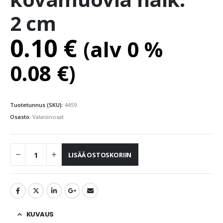
2 cm
0.10
€
(alv 0 %
0.08
€
)
Tuotetunnus (SKU):
4459
Osasto:
Valaisinosat
LISÄÄ OSTOSKORIIN
KUVAUS