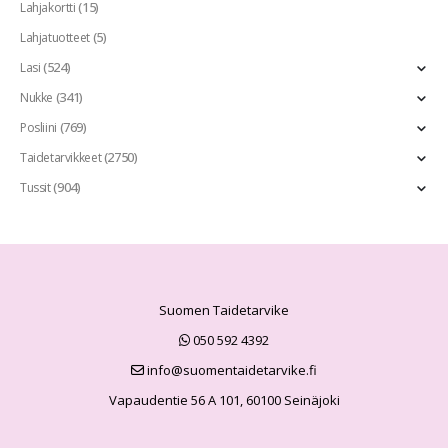
(15)
Lahjakortti
(5)
Lahjatuotteet
(524)
Lasi
(341)
Nukke
(769)
Posliini
(2750)
Taidetarvikkeet
(904)
Tussit
Suomen Taidetarvike
050 592 4392
info@suomentaidetarvike.fi
Vapaudentie 56 A 101, 60100 Seinäjoki