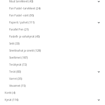
(43)
Muut tarvikkeet
(24)
Pan Pastel -tarvikkeet
(95)
Pan Pastel -värit
(111)
Paperit / pahvit
(21)
Parallel Pen
(45)
Pastelli- ja vahakynät
(33)
Setit
(128)
Sinettivahat ja sinetit
(187)
Siveltimet
(72)
Teräkynät
(83)
Terät
(35)
Varret
(15)
Viivaimet
(4)
Kortit
(116)
Kynät