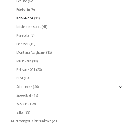
(62)
Ecoline
(9)
Edelstein
(11)
Koh-I-Noor
(41)
Krishna musteet
(9)
Kuretake
(10)
Letraset
(15)
Montana Acrylic ink
(18)
Muut värit
(20)
Pelikan 4001
(13)
Pilot
(40)
Schmincke
(17)
Speedball
(28)
W&N Ink
(33)
Ziller
(23)
Mustetangot ja hierrinkivet