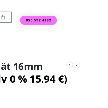
050 592 4392
mät 16mm
lv 0 %
15.94
€
)