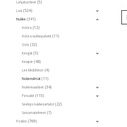
(5)
Lahjatuotteet
(524)
Lasi
(341)
Nukke
(12)
Adora
(11)
Adora nukkepaketit
(32)
Götz
(5)
Kengät
(48)
Kewpie
(4)
Lee Middleton
(11)
Nukensilmät
(34)
Nukenvaatteet
(115)
Peruukit
(22)
Seeleys nukkevartalot
(7)
Seisomatelineet
(769)
Posliini