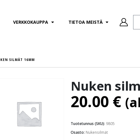
VERKKOKAUPPA
TIETOA MEISTÄ
KEN SILMÄT 16MM
Nuken sil
20.00
€
(a
Tuotetunnus (SKU):
9805
Osasto:
Nukensilmät