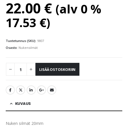
22.00
€
(alv 0 %
17.53
€
)
Tuotetunnus (SKU):
9807
Osasto:
Nukensilmät
LISÄÄ OSTOSKORIIN
KUVAUS
Nuken silmät 20mm