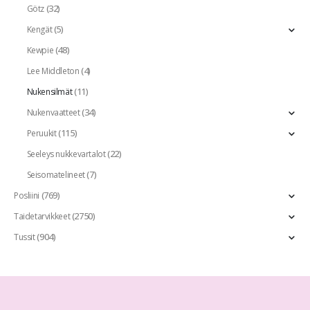
(32)
Götz
(5)
Kengät
(48)
Kewpie
(4)
Lee Middleton
(11)
Nukensilmät
(34)
Nukenvaatteet
(115)
Peruukit
(22)
Seeleys nukkevartalot
(7)
Seisomatelineet
(769)
Posliini
(2750)
Taidetarvikkeet
(904)
Tussit