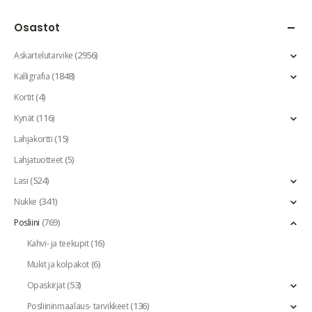
Osastot
(2956)
Askartelutarvike
(1848)
Kalligrafia
(4)
Kortit
(116)
Kynät
(15)
Lahjakortti
(5)
Lahjatuotteet
(524)
Lasi
(341)
Nukke
(769)
Posliini
(16)
Kahvi- ja teekupit
(6)
Mukit ja kolpakot
(53)
Opaskirjat
(136)
Posliininmaalaus- tarvikkeet