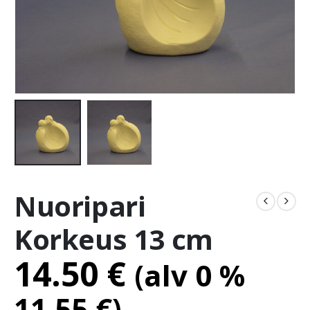
Nuoripari
Korkeus 13 cm
14.50
€
(alv 0 %
11.55
€
)