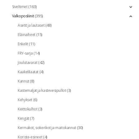
(163)
Siveltimet
(395)
Valkoposliinit
(48)
Asetit ja lautaset
(15)
Eläinaiheet
(11)
Enkelit
(14)
FRY-sarja
(42)
Joulutavarat
(4)
Kaakelilaatat
(8)
Kannut
(3)
Kastemaljat ja kastevesipullot
(6)
Kehykset
(3)
Keittokulhot
(7)
Kengät
(30)
Kermakot, sokerikot ja maitokannut
(4)
Koriste-esineet