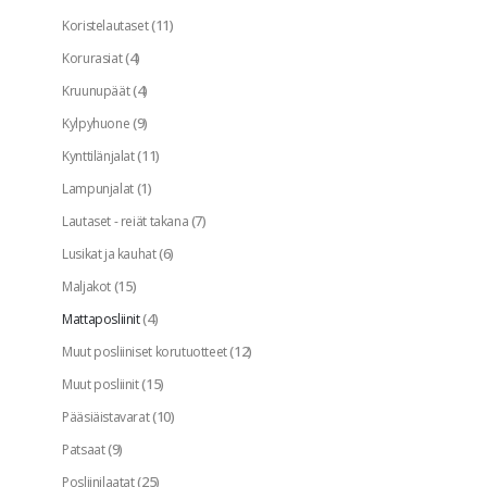
(11)
Koristelautaset
(4)
Korurasiat
(4)
Kruunupäät
(9)
Kylpyhuone
(11)
Kynttilänjalat
(1)
Lampunjalat
(7)
Lautaset - reiät takana
(6)
Lusikat ja kauhat
(15)
Maljakot
(4)
Mattaposliinit
(12)
Muut posliiniset korutuotteet
(15)
Muut posliinit
(10)
Pääsiäistavarat
(9)
Patsaat
(25)
Posliinilaatat