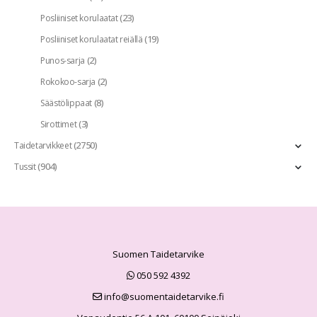
(23)
Posliiniset korulaatat
(19)
Posliiniset korulaatat reiällä
(2)
Punos-sarja
(2)
Rokokoo-sarja
(8)
Säästölippaat
(3)
Sirottimet
(2750)
Taidetarvikkeet
(904)
Tussit
Suomen Taidetarvike
050 592 4392
info@suomentaidetarvike.fi