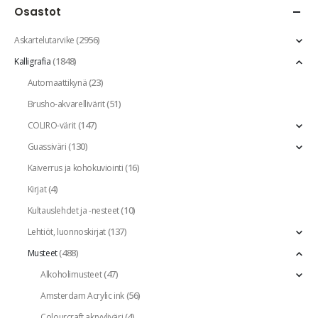
Osastot
(2956)
Askartelutarvike
(1848)
Kalligrafia
(23)
Automaattikynä
(51)
Brusho-akvarellivärit
(147)
COLIRO-värit
(130)
Guassiväri
(16)
Kaiverrus ja kohokuviointi
(4)
Kirjat
(10)
Kultauslehdet ja -nesteet
(137)
Lehtiöt, luonnoskirjat
(488)
Musteet
(47)
Alkoholimusteet
(56)
Amsterdam Acrylic ink
(4)
Colourcraft akryyliväri