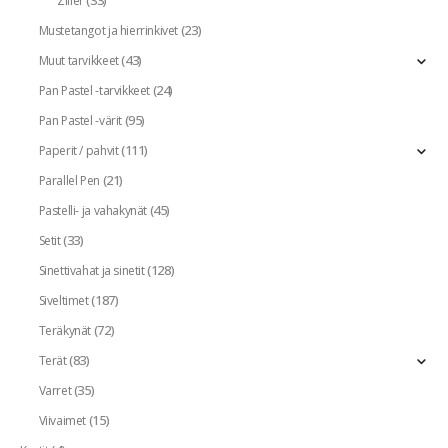
(33)
Ziller
(23)
Mustetangot ja hierrinkivet
(43)
Muut tarvikkeet
(24)
Pan Pastel -tarvikkeet
(95)
Pan Pastel -värit
(111)
Paperit / pahvit
(21)
Parallel Pen
(45)
Pastelli- ja vahakynät
(33)
Setit
(128)
Sinettivahat ja sinetit
(187)
Siveltimet
(72)
Teräkynät
(83)
Terät
(35)
Varret
(15)
Viivaimet