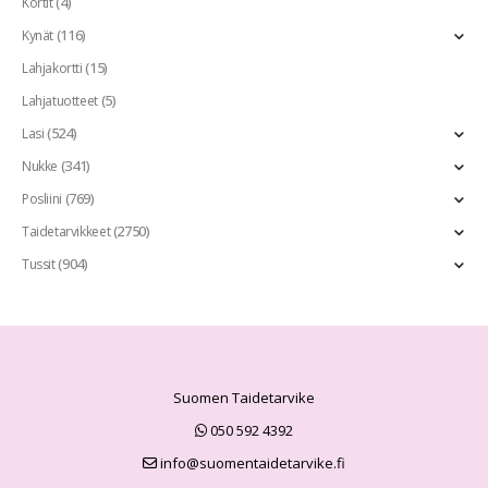
(4)
Kortit
(116)
Kynät
(15)
Lahjakortti
(5)
Lahjatuotteet
(524)
Lasi
(341)
Nukke
(769)
Posliini
(2750)
Taidetarvikkeet
(904)
Tussit
Suomen Taidetarvike
050 592 4392
info@suomentaidetarvike.fi