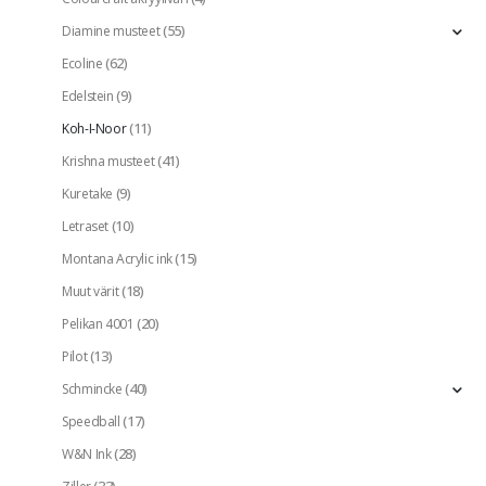
(55)
Diamine musteet
(62)
Ecoline
(9)
Edelstein
(11)
Koh-I-Noor
(41)
Krishna musteet
(9)
Kuretake
(10)
Letraset
(15)
Montana Acrylic ink
(18)
Muut värit
(20)
Pelikan 4001
(13)
Pilot
(40)
Schmincke
(17)
Speedball
(28)
W&N Ink