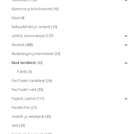
(16)
Kaiverrus ja kohokuviointi
(4)
Kirjat
(10)
Kultauslehdet ja -nesteet
(137)
Lehtiöt, luonnoskirjat
(488)
Musteet
(23)
Mustetangot ja hierrinkivet
(43)
Muut tarvikkeet
(3)
Paletti
(24)
Pan Pastel -tarvikkeet
(95)
Pan Pastel -värit
(111)
Paperit / pahvit
(21)
Parallel Pen
(45)
Pastelli- ja vahakynät
(33)
Setit