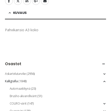
KUVAUS
Pahvikansio A3 koko
Osastot
(2956)
Askartelutarvike
(1848)
Kalligrafia
(23)
Automaattikynä
(51)
Brusho-akvarellivärit
(147)
COLIRO-värit
(130)
Guassiväri