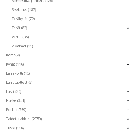
(128)
Sinettivahat ja sinetit
(187)
Siveltimet
(72)
Teräkynät
(83)
Terät
(35)
Varret
(15)
Viivaimet
(4)
Kortit
(116)
Kynät
(15)
Lahjakortti
(5)
Lahjatuotteet
(524)
Lasi
(341)
Nukke
(769)
Posliini
(2750)
Taidetarvikkeet
(904)
Tussit