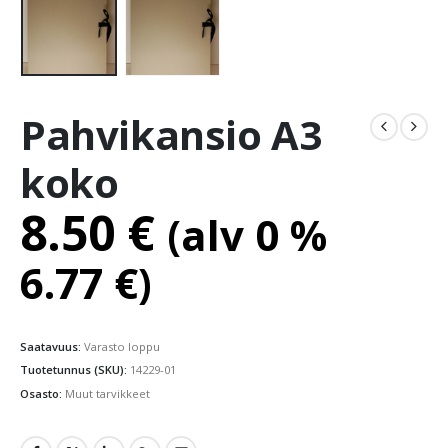
Pahvikansio A3
koko
8.50
€
(alv 0 %
6.77
€
)
Saatavuus:
Varasto loppu
Tuotetunnus (SKU):
14229-01
Osasto:
Muut tarvikkeet