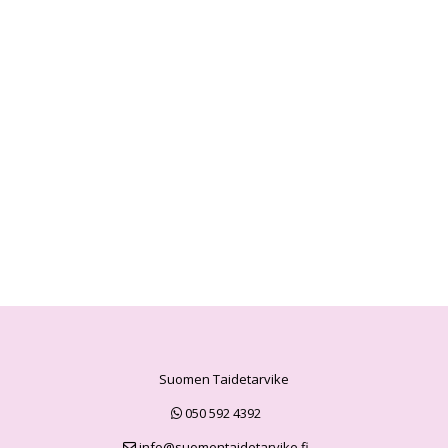
Suomen Taidetarvike
050 592 4392
info@suomentaidetarvike.fi