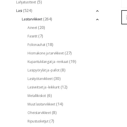
(5)
Lahjatuotteet
(524)
Lasi
(264)
Lasitarvikkeet
(20)
Aineet
(7)
Fasetit
(18)
Folionauhat
(27)
Hiomakone ja tarvikkeet
(19)
Kuparitukilangat ja -renkaat
(8)
Lasipyörylät ja -pallot
(30)
Lasityötarvikkeet
(12)
Lasiveitset ja -leikkurit
(6)
Metallikiskot
(14)
Muut lasitarvikkeet
(8)
Oheistarvikkeet
(7)
Ripustusketjut