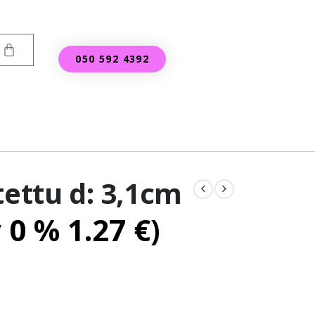
050 592 4392
tettu d: 3,1cm
v 0 %
1.27
€
)