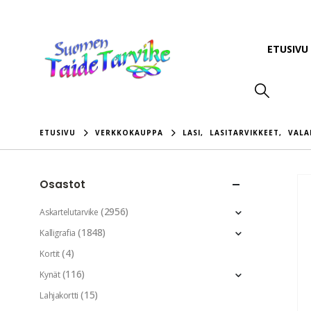
ETUSIVU
ETUSIVU
VERKKOKAUPPA
LASI
,
LASITARVIKKEET
,
VALA
Osastot
(2956)
Askartelutarvike
(1848)
Kalligrafia
(4)
Kortit
(116)
Kynät
(15)
Lahjakortti