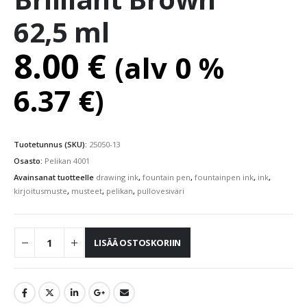
62,5 ml
8.00
€
(alv 0 %
6.37
€
)
Tuotetunnus (SKU):
25050-13
Osasto:
Pelikan 4001
Avainsanat tuotteelle
drawing ink
,
fountain pen
,
fountainpen ink
,
ink
,
kirjoitusmuste
,
musteet
,
pelikan
,
pullovesiväri
LISÄÄ OSTOSKORIIN