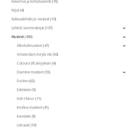
(16)
Kaiverrus ja kohokuviointi
(4)
Kirjat
(10)
Kultauslehdet ja -nesteet
(137)
Lehtiöt, luonnoskirjat
(488)
Musteet
(47)
Alkoholimusteet
(56)
Amsterdam Acrylic ink
(4)
Colourcraft akryyliväri
(55)
Diamine musteet
(62)
Ecoline
(9)
Edelstein
(11)
Koh-I-Noor
(41)
Krishna musteet
(9)
Kuretake
(10)
Letraset