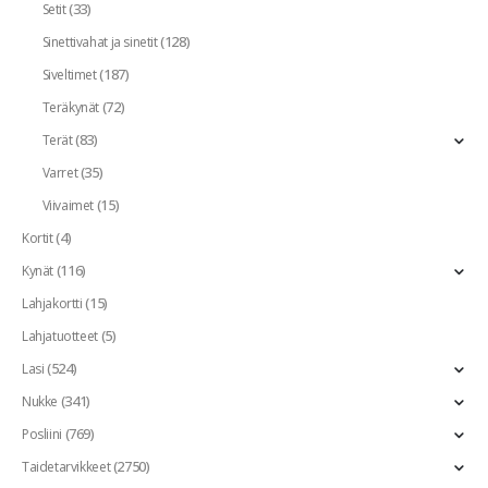
(33)
Setit
(128)
Sinettivahat ja sinetit
(187)
Siveltimet
(72)
Teräkynät
(83)
Terät
(35)
Varret
(15)
Viivaimet
(4)
Kortit
(116)
Kynät
(15)
Lahjakortti
(5)
Lahjatuotteet
(524)
Lasi
(341)
Nukke
(769)
Posliini
(2750)
Taidetarvikkeet