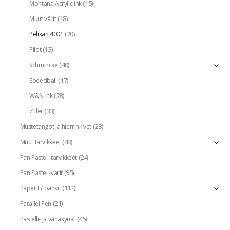
(15)
Montana Acrylic ink
(18)
Muut värit
(20)
Pelikan 4001
(13)
Pilot
(40)
Schmincke
(17)
Speedball
(28)
W&N Ink
(33)
Ziller
(23)
Mustetangot ja hierrinkivet
(43)
Muut tarvikkeet
(24)
Pan Pastel -tarvikkeet
(95)
Pan Pastel -värit
(111)
Paperit / pahvit
(21)
Parallel Pen
(45)
Pastelli- ja vahakynät