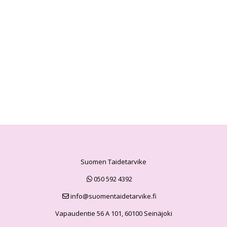
Suomen Taidetarvike
050 592 4392
info@suomentaidetarvike.fi
Vapaudentie 56 A 101, 60100 Seinäjoki