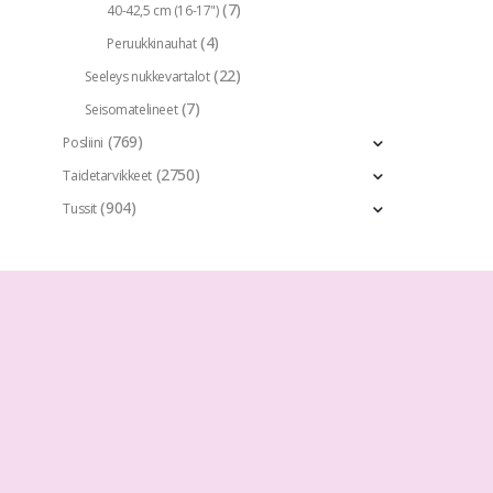
(7)
40-42,5 cm (16-17")
(4)
Peruukkinauhat
(22)
Seeleys nukkevartalot
(7)
Seisomatelineet
(769)
Posliini
(2750)
Taidetarvikkeet
(904)
Tussit