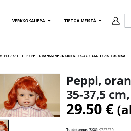
VERKKOKAUPPA
TIETOA MEISTÄ
M (14-15")
PEPPI, ORANSSINPUNAINEN, 35-37,5 CM, 14-15 TUUMAA
Peppi, ora
35-37,5 cm
29.50
€
(a
Tuotetunnus (SKU):
9727270