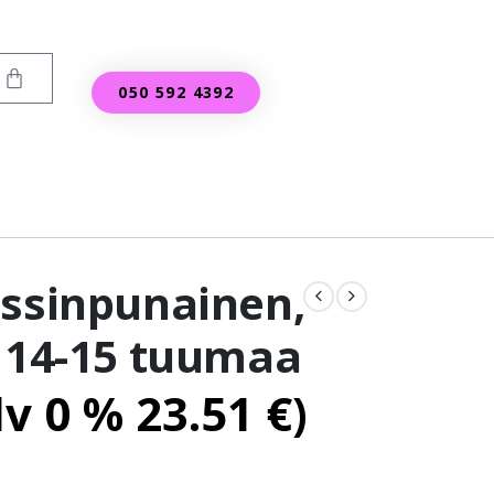
050 592 4392
nssinpunainen,
, 14-15 tuumaa
lv 0 %
23.51
€
)