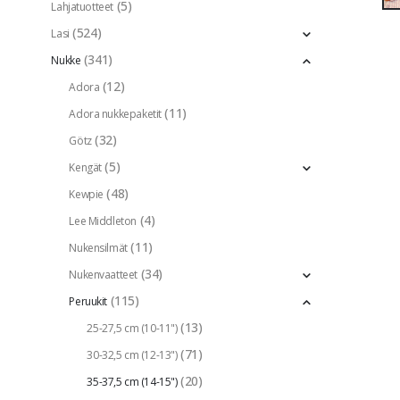
(5)
Lahjatuotteet
(524)
Lasi
(341)
Nukke
(12)
Adora
(11)
Adora nukkepaketit
(32)
Götz
(5)
Kengät
(48)
Kewpie
(4)
Lee Middleton
(11)
Nukensilmät
(34)
Nukenvaatteet
(115)
Peruukit
(13)
25-27,5 cm (10-11")
(71)
30-32,5 cm (12-13")
(20)
35-37,5 cm (14-15")