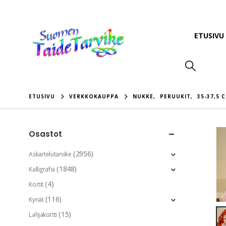
ETUSIVU
ETUSIVU
VERKKOKAUPPA
NUKKE
,
PERUUKIT
,
35-37,5 C
Osastot
(2956)
Askartelutarvike
(1848)
Kalligrafia
(4)
Kortit
(116)
Kynät
(15)
Lahjakortti