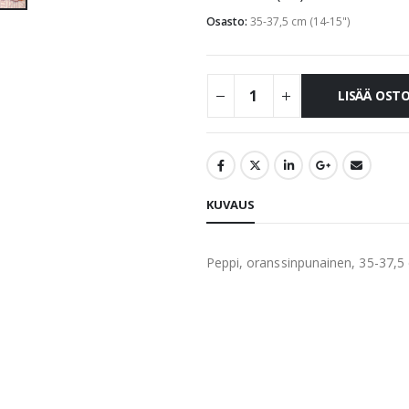
Osasto:
35-37,5 cm (14-15")
LISÄÄ OST
KUVAUS
Peppi, oranssinpunainen, 35-37,