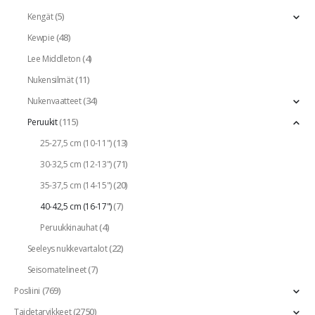
(5)
Kengät
(48)
Kewpie
(4)
Lee Middleton
(11)
Nukensilmät
(34)
Nukenvaatteet
(115)
Peruukit
(13)
25-27,5 cm (10-11")
(71)
30-32,5 cm (12-13")
(20)
35-37,5 cm (14-15")
(7)
40-42,5 cm (16-17")
(4)
Peruukkinauhat
(22)
Seeleys nukkevartalot
(7)
Seisomatelineet
(769)
Posliini
(2750)
Taidetarvikkeet