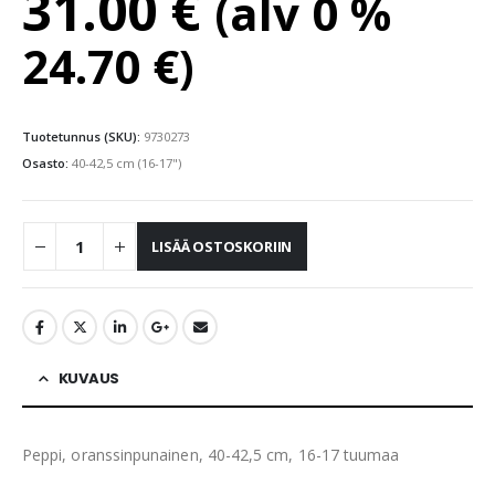
31.00
€
(alv 0 %
24.70
€
)
Tuotetunnus (SKU):
9730273
Osasto:
40-42,5 cm (16-17")
LISÄÄ OSTOSKORIIN
KUVAUS
Peppi, oranssinpunainen, 40-42,5 cm, 16-17 tuumaa