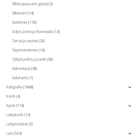
(2)
Silkkirajausvärit (gutat)
(14)
Silkkivärit
(170)
Siveltimet
(13)
Soljet, pinnit ja hiusneulat
(25)
Tarrat ja nauhat
(14)
Täyttösiveltimet
(30)
Tyhjät pullot ja purkit
(38)
Välirenkaat
(1)
Valuhartsi
(1848)
Kalligrafia
(4)
Kortit
(116)
Kynät
(15)
Lahjakortti
(5)
Lahjatuotteet
(524)
Lasi