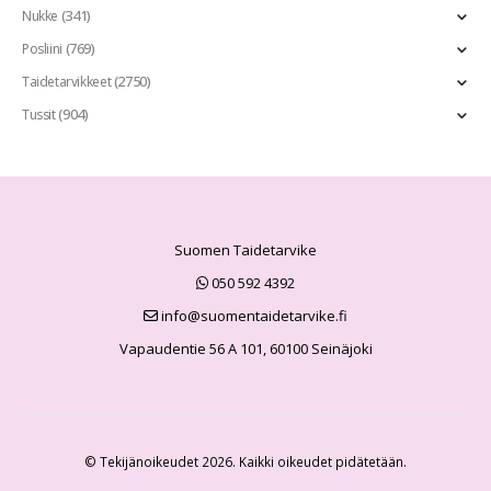
(341)
Nukke
(769)
Posliini
(2750)
Taidetarvikkeet
(904)
Tussit
Suomen Taidetarvike
050 592 4392
info@suomentaidetarvike.fi
Vapaudentie 56 A 101, 60100 Seinäjoki
© Tekijänoikeudet 2026. Kaikki oikeudet pidätetään.