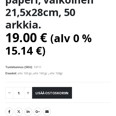
21,5x28cm, 50
arkkia.
19.00
€
(alv 0 %
15.14
€
)
Tuotetunnus (SKU):
14111
Osastot:
alle 160 gr
,
alle 160 gr.
,
alle 160gr
LISÄÄ OSTOSKORIIN