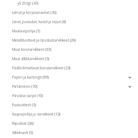
(47)
yli 250gr
(35)
Liimat ja korjausnauhat
(8)
Liinat, pussukat, kassit ja reput
(1)
Maalauspohja
(26)
Metallituotteet ja ripustustarvikkeet
(33)
Muut korutarvikkeet
(5)
Muut silkkitarvikkeet
(23)
Päälle liimattavat korutarvikkeet
(99)
Paperi ja kartongit
(70)
Piirtäminen
(10)
Piirustus-sarjat
(5)
Puutuotteet
(13)
Raapepohja ja -tarvikkeet
(36)
Riipukset
(5)
Silkkihuivit