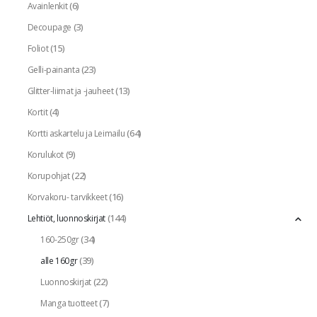
(6)
Avainlenkit
(3)
Decoupage
(15)
Foliot
(23)
Gelli-painanta
(13)
Glitter-liimat ja -jauheet
(4)
Kortit
(64)
Kortti askartelu ja Leimailu
(9)
Korulukot
(22)
Korupohjat
(16)
Korvakoru- tarvikkeet
(144)
Lehtiöt, luonnoskirjat
(34)
160-250gr
(39)
alle 160gr
(22)
Luonnoskirjat
(7)
Manga tuotteet