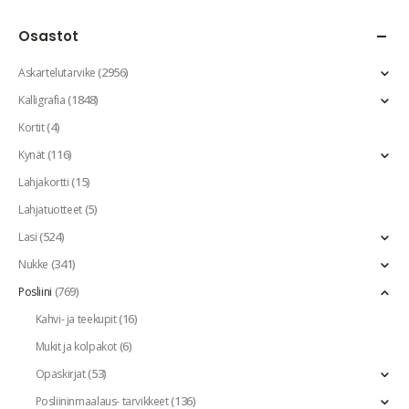
Osastot
(2956)
Askartelutarvike
(1848)
Kalligrafia
(4)
Kortit
(116)
Kynät
(15)
Lahjakortti
(5)
Lahjatuotteet
(524)
Lasi
(341)
Nukke
(769)
Posliini
(16)
Kahvi- ja teekupit
(6)
Mukit ja kolpakot
(53)
Opaskirjat
(136)
Posliininmaalaus- tarvikkeet