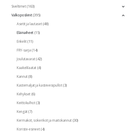
(163)
Siveltimet
(395)
Valkoposliinit
(48)
Asetit ja lautaset
(15)
Eläinaiheet
(11)
Enkelit
(14)
FRY-sarja
(42)
Joulutavarat
(4)
Kaakelilaatat
(8)
Kannut
(3)
Kastemaljat ja kastevesipullot
(6)
Kehykset
(3)
Keittokulhot
(7)
Kengät
(30)
Kermakot, sokerikot ja maitokannut
(4)
Koriste-esineet