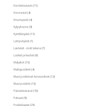
(11)
Koristelautaset
(4)
Korurasiat
(4)
Kruunupäät
(9)
Kylpyhuone
(11)
Kynttilänjalat
(1)
Lampunjalat
(7)
Lautaset - reiät takana
(6)
Lusikat ja kauhat
(15)
Maljakot
(4)
Mattaposliinit
(12)
Muut posliiniset korutuotteet
(15)
Muut posliinit
(10)
Pääsiäistavarat
(9)
Patsaat
(25)
Posliinilaatat