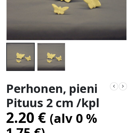
Perhonen, pieni
Pituus 2 cm /kpl
2.20
€
(alv 0 %
1.75
€
)