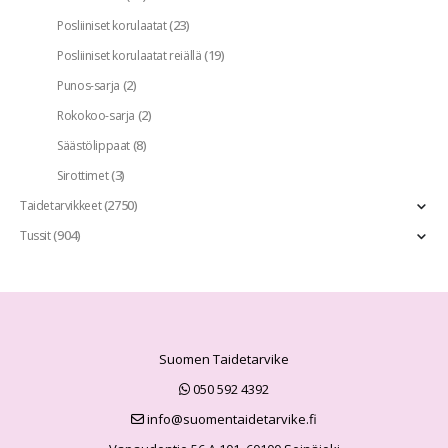
(23)
Posliiniset korulaatat
(19)
Posliiniset korulaatat reiällä
(2)
Punos-sarja
(2)
Rokokoo-sarja
(8)
Säästölippaat
(3)
Sirottimet
(2750)
Taidetarvikkeet
(904)
Tussit
Suomen Taidetarvike
050 592 4392
info@suomentaidetarvike.fi