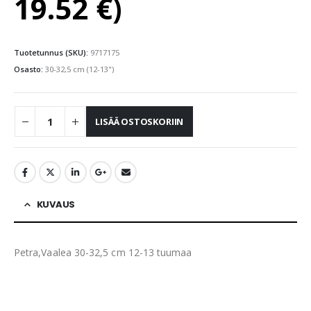
19.52
€
)
Tuotetunnus (SKU):
9717175
Osasto:
30-32,5 cm (12-13")
LISÄÄ OSTOSKORIIN
KUVAUS
Petra,Vaalea 30-32,5 cm 12-13 tuumaa