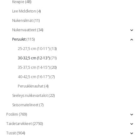
(48)
Kewpie
(4)
Lee Middleton
(11)
Nukensilmät
(34)
Nukenvaatteet
(115)
Peruukit
(13)
25-27,5 cm (10-11")
(71)
30-32,5 cm (12-13")
(20)
35-37,5 cm (14-15")
(7)
40-42,5 cm (16-17")
(4)
Peruukkinauhat
(22)
Seeleys nukkevartalot
(7)
Seisomatelineet
(769)
Posliini
(2750)
Taidetarvikkeet
(904)
Tussit