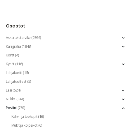
Osastot
(2956)
Askartelutarvike
(1848)
Kalligrafia
(4)
Kortit
(116)
Kynät
(15)
Lahjakortti
(5)
Lahjatuotteet
(524)
Lasi
(341)
Nukke
(769)
Posliini
(16)
Kahvi- ja teekupit
(6)
Mukit ja kolpakot