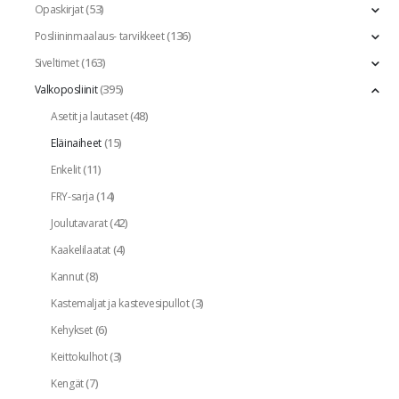
(53)
Opaskirjat
(136)
Posliininmaalaus- tarvikkeet
(163)
Siveltimet
(395)
Valkoposliinit
(48)
Asetit ja lautaset
(15)
Eläinaiheet
(11)
Enkelit
(14)
FRY-sarja
(42)
Joulutavarat
(4)
Kaakelilaatat
(8)
Kannut
(3)
Kastemaljat ja kastevesipullot
(6)
Kehykset
(3)
Keittokulhot
(7)
Kengät