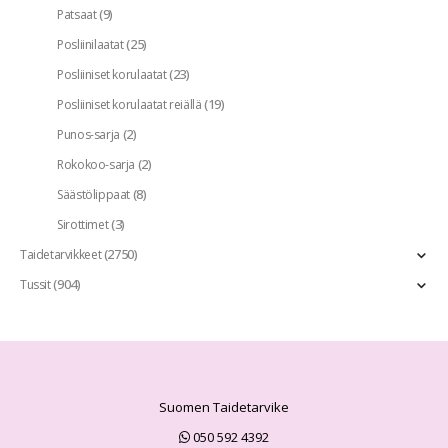
(9)
Patsaat
(25)
Posliinilaatat
(23)
Posliiniset korulaatat
(19)
Posliiniset korulaatat reiällä
(2)
Punos-sarja
(2)
Rokokoo-sarja
(8)
Säästölippaat
(3)
Sirottimet
(2750)
Taidetarvikkeet
(904)
Tussit
Suomen Taidetarvike
050 592 4392