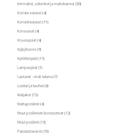
(30)
Kermakot, sokerikot ja maitokannut
(4)
Koriste-esineet
(11)
Koristelautaset
(4)
Korurasiat
(4)
Kruunupäät
(9)
Kylpyhuone
(11)
Kynttilänjalat
(1)
Lampunjalat
(7)
Lautaset - reiät takana
(6)
Lusikat ja kauhat
(15)
Maljakot
(4)
Mattaposliinit
(12)
Muut posliiniset korutuotteet
(15)
Muut posliinit
(10)
Pääsiäistavarat