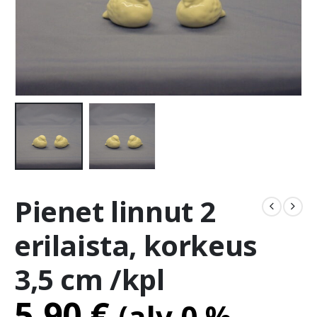
Pienet linnut 2
erilaista, korkeus
3,5 cm /kpl
5.90
€
(alv 0 %