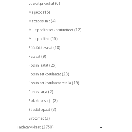
(6)
Lusikat ja kauhat
(15)
Maljakot
(4)
Mattaposliinit
(12)
Muut posliiniset korutuotteet
(15)
Muut posliinit
(10)
Pääsiäistavarat
(9)
Patsaat
(25)
Posliinilaatat
(23)
Posliiniset korulaatat
(19)
Posliiniset korulaatat reiällä
(2)
Punos-sarja
(2)
Rokokoo-sarja
(8)
Säästölippaat
(3)
Sirottimet
(2750)
Taidetarvikkeet