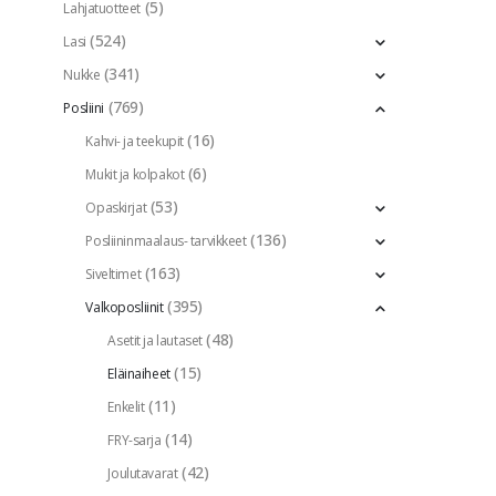
(5)
Lahjatuotteet
(524)
Lasi
(341)
Nukke
(769)
Posliini
(16)
Kahvi- ja teekupit
(6)
Mukit ja kolpakot
(53)
Opaskirjat
(136)
Posliininmaalaus- tarvikkeet
(163)
Siveltimet
(395)
Valkoposliinit
(48)
Asetit ja lautaset
(15)
Eläinaiheet
(11)
Enkelit
(14)
FRY-sarja
(42)
Joulutavarat