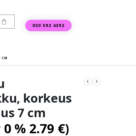
050 592 4392
7 CM
u
ku, korkeus
uus 7 cm
v 0 %
2.79
€
)