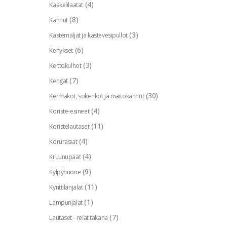
(4)
Kaakelilaatat
(8)
Kannut
(3)
Kastemaljat ja kastevesipullot
(6)
Kehykset
(3)
Keittokulhot
(7)
Kengät
(30)
Kermakot, sokerikot ja maitokannut
(4)
Koriste-esineet
(11)
Koristelautaset
(4)
Korurasiat
(4)
Kruunupäät
(9)
Kylpyhuone
(11)
Kynttilänjalat
(1)
Lampunjalat
(7)
Lautaset - reiät takana