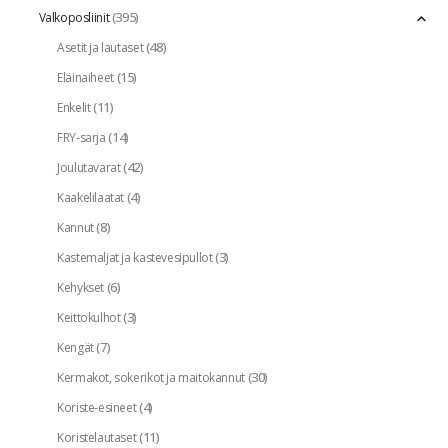
(395)
Valkoposliinit
(48)
Asetit ja lautaset
(15)
Eläinaiheet
(11)
Enkelit
(14)
FRY-sarja
(42)
Joulutavarat
(4)
Kaakelilaatat
(8)
Kannut
(3)
Kastemaljat ja kastevesipullot
(6)
Kehykset
(3)
Keittokulhot
(7)
Kengät
(30)
Kermakot, sokerikot ja maitokannut
(4)
Koriste-esineet
(11)
Koristelautaset