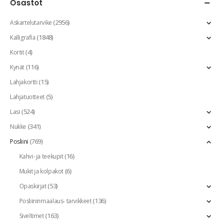
Osastot
(2956)
Askartelutarvike
(1848)
Kalligrafia
(4)
Kortit
(116)
Kynät
(15)
Lahjakortti
(5)
Lahjatuotteet
(524)
Lasi
(341)
Nukke
(769)
Posliini
(16)
Kahvi- ja teekupit
(6)
Mukit ja kolpakot
(53)
Opaskirjat
(136)
Posliininmaalaus- tarvikkeet
(163)
Siveltimet