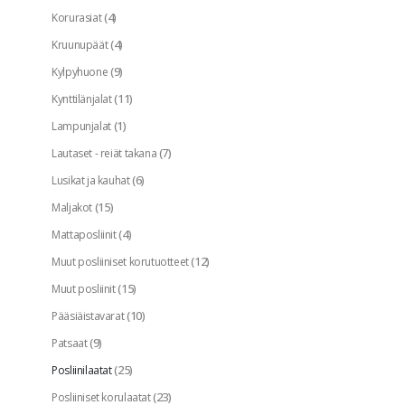
(4)
Korurasiat
(4)
Kruunupäät
(9)
Kylpyhuone
(11)
Kynttilänjalat
(1)
Lampunjalat
(7)
Lautaset - reiät takana
(6)
Lusikat ja kauhat
(15)
Maljakot
(4)
Mattaposliinit
(12)
Muut posliiniset korutuotteet
(15)
Muut posliinit
(10)
Pääsiäistavarat
(9)
Patsaat
(25)
Posliinilaatat
(23)
Posliiniset korulaatat