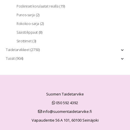
(19)
Posliiniset korulaatat reiällä
(2)
Punos-sarja
(2)
Rokokoo-sarja
(8)
Säästölippaat
(3)
Sirottimet
(2750)
Taidetarvikkeet
(904)
Tussit
Suomen Taidetarvike
050 592 4392
info@suomentaidetarvike.fi
Vapaudentie 56 A 101, 60100 Seinäjoki