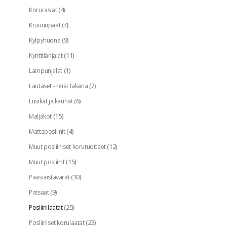
(4)
Korurasiat
(4)
Kruunupäät
(9)
Kylpyhuone
(11)
Kynttilänjalat
(1)
Lampunjalat
(7)
Lautaset - reiät takana
(6)
Lusikat ja kauhat
(15)
Maljakot
(4)
Mattaposliinit
(12)
Muut posliiniset korutuotteet
(15)
Muut posliinit
(10)
Pääsiäistavarat
(9)
Patsaat
(25)
Posliinilaatat
(23)
Posliiniset korulaatat