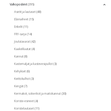
(395)
Valkoposliinit
(48)
Asetit ja lautaset
(15)
Eläinaiheet
(11)
Enkelit
(14)
FRY-sarja
(42)
Joulutavarat
(4)
Kaakelilaatat
(8)
Kannut
(3)
Kastemaljat ja kastevesipullot
(6)
Kehykset
(3)
Keittokulhot
(7)
Kengät
(30)
Kermakot, sokerikot ja maitokannut
(4)
Koriste-esineet
(11)
Koristelautaset