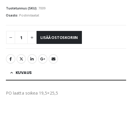
Tuotetunnus (SKU):
7009
Osasto:
Posliinilaatat
LISÄÄ OSTOSKORIIN
KUVAUS
PO laatta soikea 19,5×25,5