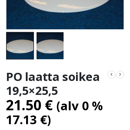
PO laatta soikea
19,5×25,5
21.50
€
(alv 0 %
17.13
€
)