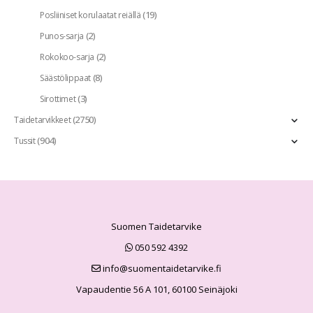
(19)
Posliiniset korulaatat reiällä
(2)
Punos-sarja
(2)
Rokokoo-sarja
(8)
Säästölippaat
(3)
Sirottimet
(2750)
Taidetarvikkeet
(904)
Tussit
Suomen Taidetarvike
050 592 4392
info@suomentaidetarvike.fi
Vapaudentie 56 A 101, 60100 Seinäjoki