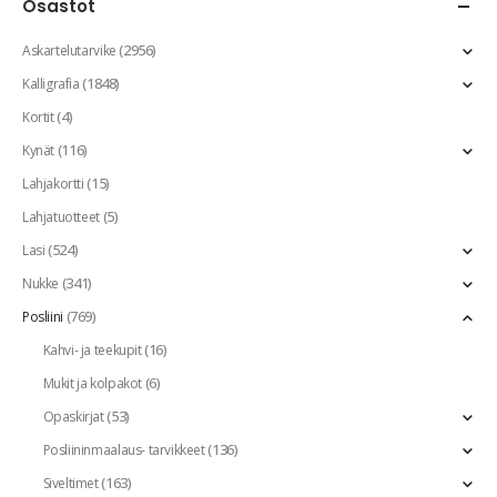
Osastot
(2956)
Askartelutarvike
(1848)
Kalligrafia
(4)
Kortit
(116)
Kynät
(15)
Lahjakortti
(5)
Lahjatuotteet
(524)
Lasi
(341)
Nukke
(769)
Posliini
(16)
Kahvi- ja teekupit
(6)
Mukit ja kolpakot
(53)
Opaskirjat
(136)
Posliininmaalaus- tarvikkeet
(163)
Siveltimet