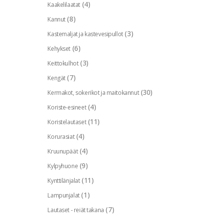
(4)
Kaakelilaatat
(8)
Kannut
(3)
Kastemaljat ja kastevesipullot
(6)
Kehykset
(3)
Keittokulhot
(7)
Kengät
(30)
Kermakot, sokerikot ja maitokannut
(4)
Koriste-esineet
(11)
Koristelautaset
(4)
Korurasiat
(4)
Kruunupäät
(9)
Kylpyhuone
(11)
Kynttilänjalat
(1)
Lampunjalat
(7)
Lautaset - reiät takana