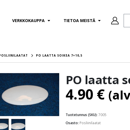
VERKKOKAUPPA
TIETOA MEISTÄ
POSLIINILAATAT
PO LAATTA SOIKEA 7×10,5
PO laatta s
4.90
€
(al
Tuotetunnus (SKU):
7005
Osasto:
Posliinilaatat