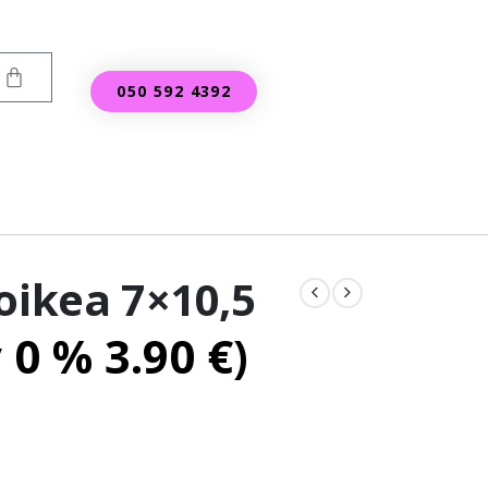
050 592 4392
oikea 7×10,5
v 0 %
3.90
€
)