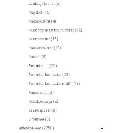
(6)
Lusikat ja kauhat
(15)
Maljakot
(4)
Mattaposliinit
(12)
Muut posliiniset korutuotteet
(15)
Muut posliinit
(10)
Pääsiäistavarat
(9)
Patsaat
(25)
Posliinilaatat
(23)
Posliiniset korulaatat
(19)
Posliiniset korulaatat reiällä
(2)
Punos-sarja
(2)
Rokokoo-sarja
(8)
Säästölippaat
(3)
Sirottimet
(2750)
Taidetarvikkeet