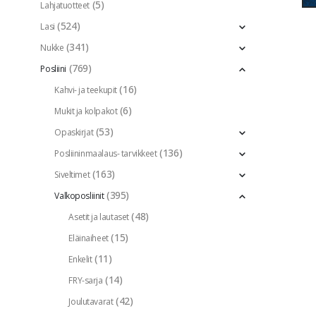
(5)
Lahjatuotteet
(524)
Lasi
(341)
Nukke
(769)
Posliini
(16)
Kahvi- ja teekupit
(6)
Mukit ja kolpakot
(53)
Opaskirjat
(136)
Posliininmaalaus- tarvikkeet
(163)
Siveltimet
(395)
Valkoposliinit
(48)
Asetit ja lautaset
(15)
Eläinaiheet
(11)
Enkelit
(14)
FRY-sarja
(42)
Joulutavarat