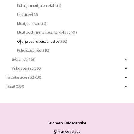
(5)
Kullat ja muut jalometallit
(4)
Lisäaineet
(2)
Muut jauhevärit
(41)
Muut posliininmaalaus- tarvikkeet
(26)
Öljy- ja vesiliukoiset nesteet
(10)
Puhdistusaineet
(163)
Siveltimet
(395)
Valkoposliinit
(2750)
Taidetarvikkeet
(904)
Tussit
Suomen Taidetarvike
050 592 4392