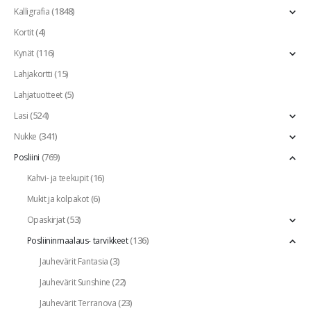
(1848)
Kalligrafia
(4)
Kortit
(116)
Kynät
(15)
Lahjakortti
(5)
Lahjatuotteet
(524)
Lasi
(341)
Nukke
(769)
Posliini
(16)
Kahvi- ja teekupit
(6)
Mukit ja kolpakot
(53)
Opaskirjat
(136)
Posliininmaalaus- tarvikkeet
(3)
Jauhevärit Fantasia
(22)
Jauhevärit Sunshine
(23)
Jauhevärit Terranova