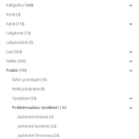
(1848)
Kalligrafia
(4)
Kortit
(116)
Kynät
(15)
Lahjakortti
(5)
Lahjatuotteet
(524)
Lasi
(341)
Nukke
(769)
Posliini
(16)
Kahvi- ja teekupit
(6)
Mukit ja kolpakot
(53)
Opaskirjat
(136)
Posliininmaalaus- tarvikkeet
(3)
Jauhevärit Fantasia
(22)
Jauhevärit Sunshine
(23)
Jauhevärit Terranova