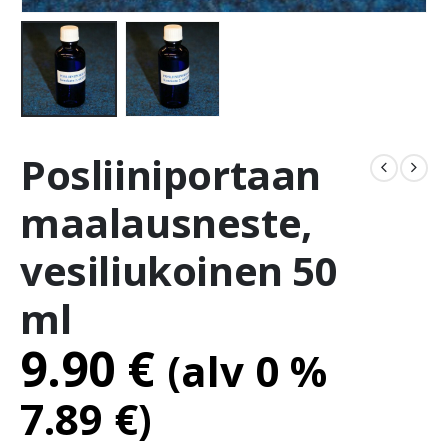
Posliiniportaan
maalausneste,
vesiliukoinen 50
ml
9.90
€
(alv 0 %
7.89
€
)