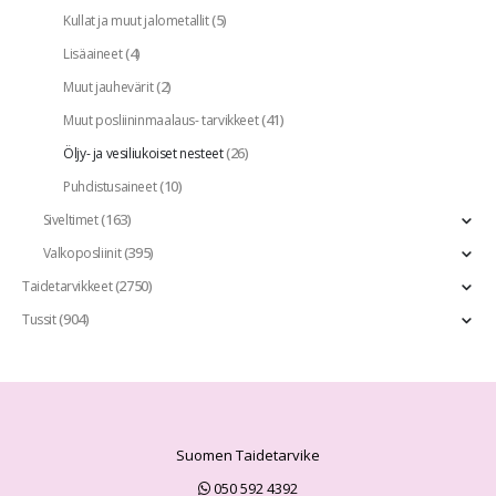
(5)
Kullat ja muut jalometallit
(4)
Lisäaineet
(2)
Muut jauhevärit
(41)
Muut posliininmaalaus- tarvikkeet
(26)
Öljy- ja vesiliukoiset nesteet
(10)
Puhdistusaineet
(163)
Siveltimet
(395)
Valkoposliinit
(2750)
Taidetarvikkeet
(904)
Tussit
Suomen Taidetarvike
050 592 4392