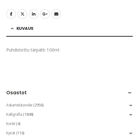
KUVAUS
Puhdistettu tärpätti 100ml
Osastot
(2956)
Askartelutarvike
(1848)
Kalligrafia
(4)
Kortit
(116)
Kynät