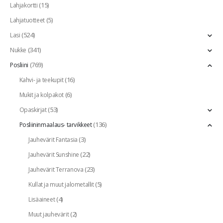
(15)
Lahjakortti
(5)
Lahjatuotteet
(524)
Lasi
(341)
Nukke
(769)
Posliini
(16)
Kahvi- ja teekupit
(6)
Mukit ja kolpakot
(53)
Opaskirjat
(136)
Posliininmaalaus- tarvikkeet
(3)
Jauhevärit Fantasia
(22)
Jauhevärit Sunshine
(23)
Jauhevärit Terranova
(5)
Kullat ja muut jalometallit
(4)
Lisäaineet
(2)
Muut jauhevärit