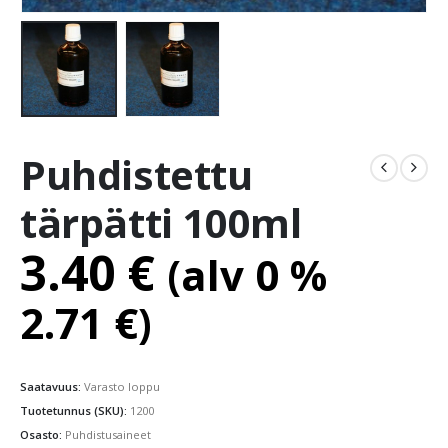
Puhdistettu
tärpätti 100ml
3.40
€
(alv 0 %
2.71
€
)
Saatavuus:
Varasto loppu
Tuotetunnus (SKU):
1200
Osasto:
Puhdistusaineet