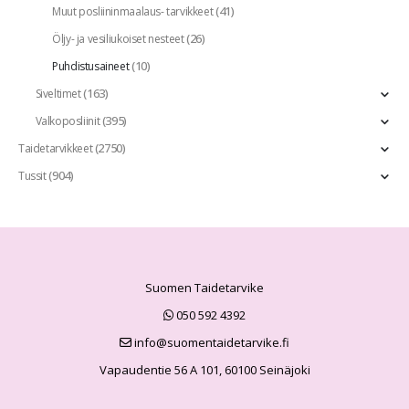
(41)
Muut posliininmaalaus- tarvikkeet
(26)
Öljy- ja vesiliukoiset nesteet
(10)
Puhdistusaineet
(163)
Siveltimet
(395)
Valkoposliinit
(2750)
Taidetarvikkeet
(904)
Tussit
Suomen Taidetarvike
050 592 4392
info@suomentaidetarvike.fi
Vapaudentie 56 A 101, 60100 Seinäjoki