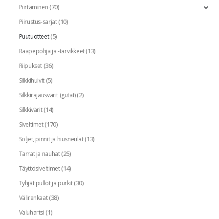
(70)
Piirtäminen
(10)
Piirustus-sarjat
(5)
Puutuotteet
(13)
Raapepohja ja -tarvikkeet
(36)
Riipukset
(5)
Silkkihuivit
(2)
Silkkirajausvärit (gutat)
(14)
Silkkivärit
(170)
Siveltimet
(13)
Soljet, pinnit ja hiusneulat
(25)
Tarrat ja nauhat
(14)
Täyttösiveltimet
(30)
Tyhjät pullot ja purkit
(38)
Välirenkaat
(1)
Valuhartsi