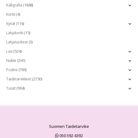
(1848)
Kalligrafia
(4)
Kortit
(116)
Kynät
(15)
Lahjakortti
(5)
Lahjatuotteet
(524)
Lasi
(341)
Nukke
(769)
Posliini
(2750)
Taidetarvikkeet
(904)
Tussit
Suomen Taidetarvike
050 592 4392