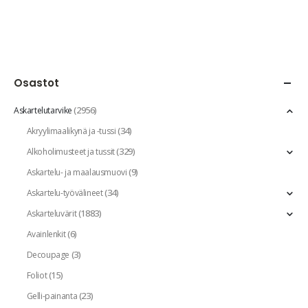
Osastot
(2956)
Askartelutarvike
(34)
Akryylimaalikynä ja -tussi
(329)
Alkoholimusteet ja tussit
(9)
Askartelu- ja maalausmuovi
(34)
Askartelu-työvälineet
(1883)
Askarteluvärit
(6)
Avainlenkit
(3)
Decoupage
(15)
Foliot
(23)
Gelli-painanta