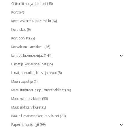
(13)
Glitter-liimat ja -jauheet
(4)
Kortit
(64)
Kortti askartelu ja Leimailu
(9)
Korulukot
(22)
Korupohjat
(16)
Korvakoru- tarvikkeet
(144)
Lehtiöt, luonnoskirjat
(35)
Liimat ja korjausnauhat
(8)
Liinat, pussukat, kassit ja reput
(1)
Maalauspohja
(26)
Metallituotteet ja ripustustarvikkeet
(33)
Muut korutarvikkeet
(5)
Muut silkkitarvikkeet
(23)
Päälle liimattavat korutarvikkeet
(99)
Paperi ja kartongit