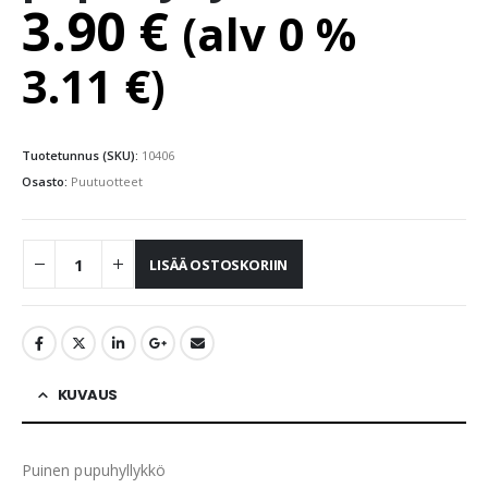
3.90
€
(alv 0 %
3.11
€
)
Tuotetunnus (SKU):
10406
Osasto:
Puutuotteet
LISÄÄ OSTOSKORIIN
KUVAUS
Puinen pupuhyllykkö