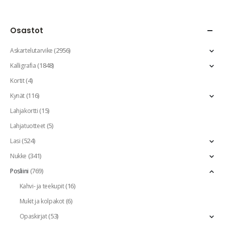
Osastot
(2956)
Askartelutarvike
(1848)
Kalligrafia
(4)
Kortit
(116)
Kynät
(15)
Lahjakortti
(5)
Lahjatuotteet
(524)
Lasi
(341)
Nukke
(769)
Posliini
(16)
Kahvi- ja teekupit
(6)
Mukit ja kolpakot
(53)
Opaskirjat