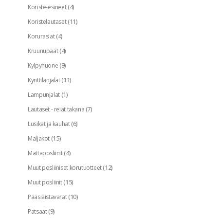
(4)
Koriste-esineet
(11)
Koristelautaset
(4)
Korurasiat
(4)
Kruunupäät
(9)
Kylpyhuone
(11)
Kynttilänjalat
(1)
Lampunjalat
(7)
Lautaset - reiät takana
(6)
Lusikat ja kauhat
(15)
Maljakot
(4)
Mattaposliinit
(12)
Muut posliiniset korutuotteet
(15)
Muut posliinit
(10)
Pääsiäistavarat
(9)
Patsaat