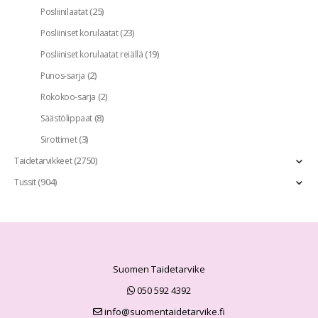
(25)
Posliinilaatat
(23)
Posliiniset korulaatat
(19)
Posliiniset korulaatat reiällä
(2)
Punos-sarja
(2)
Rokokoo-sarja
(8)
Säästölippaat
(3)
Sirottimet
(2750)
Taidetarvikkeet
(904)
Tussit
Suomen Taidetarvike
050 592 4392
info@suomentaidetarvike.fi