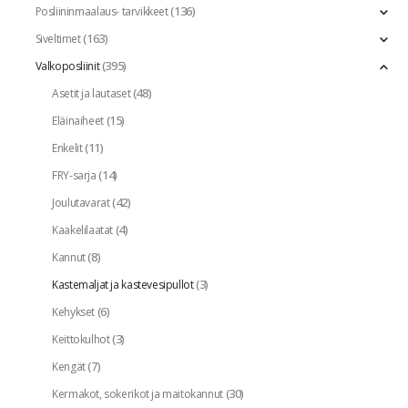
(136)
Posliininmaalaus- tarvikkeet
(163)
Siveltimet
(395)
Valkoposliinit
(48)
Asetit ja lautaset
(15)
Eläinaiheet
(11)
Enkelit
(14)
FRY-sarja
(42)
Joulutavarat
(4)
Kaakelilaatat
(8)
Kannut
(3)
Kastemaljat ja kastevesipullot
(6)
Kehykset
(3)
Keittokulhot
(7)
Kengät
(30)
Kermakot, sokerikot ja maitokannut