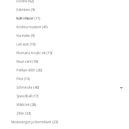
(62)
Ecoline
(9)
Edelstein
(11)
Koh-I-Noor
(41)
Krishna musteet
(9)
Kuretake
(10)
Letraset
(15)
Montana Acrylic ink
(18)
Muut värit
(20)
Pelikan 4001
(13)
Pilot
(40)
Schmincke
(17)
Speedball
(28)
W&N Ink
(33)
Ziller
(23)
Mustetangot ja hierrinkivet