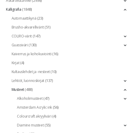
(2956)
Askartelutarvike
(1848)
Kalligrafia
(23)
Automaattikynä
(51)
Brusho-akvarellivärit
(147)
COLIRO-värit
(130)
Guassiväri
(16)
Kaiverrus ja kohokuviointi
(4)
Kirjat
(10)
Kultauslehdet ja -nesteet
(137)
Lehtiöt, luonnoskirjat
(488)
Musteet
(47)
Alkoholimusteet
(56)
Amsterdam Acrylic ink
(4)
Colourcraft akryyliväri
(55)
Diamine musteet