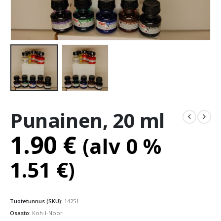
Punainen, 20 ml
1.90
€
(alv 0 %
1.51
€
)
Tuotetunnus (SKU):
14251
Osasto:
Koh-I-Noor