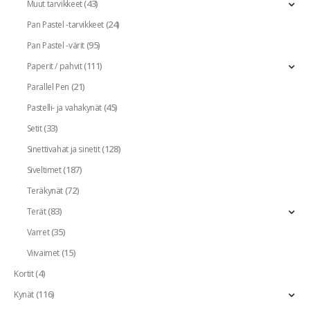
(43)
Muut tarvikkeet
(24)
Pan Pastel -tarvikkeet
(95)
Pan Pastel -värit
(111)
Paperit / pahvit
(21)
Parallel Pen
(45)
Pastelli- ja vahakynät
(33)
Setit
(128)
Sinettivahat ja sinetit
(187)
Siveltimet
(72)
Teräkynät
(83)
Terät
(35)
Varret
(15)
Viivaimet
(4)
Kortit
(116)
Kynät