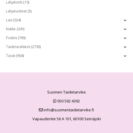
(15)
Lahjakortti
(5)
Lahjatuotteet
(524)
Lasi
(341)
Nukke
(769)
Posliini
(2750)
Taidetarvikkeet
(904)
Tussit
Suomen Taidetarvike
050 592 4392
info@suomentaidetarvike.fi
Vapaudentie 56 A 101, 60100 Seinäjoki