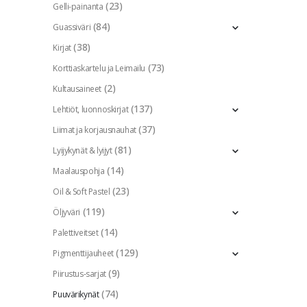
(23)
Gelli-painanta
(84)
Guassiväri
(38)
Kirjat
(73)
Korttiaskartelu ja Leimailu
(2)
Kultausaineet
(137)
Lehtiöt, luonnoskirjat
(37)
Liimat ja korjausnauhat
(81)
Lyijykynät & lyijyt
(14)
Maalauspohja
(23)
Oil & Soft Pastel
(119)
Öljyväri
(14)
Palettiveitset
(129)
Pigmenttijauheet
(9)
Piirustus-sarjat
(74)
Puuvärikynät