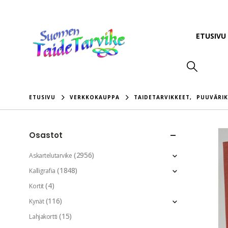
ETUSIVU
ETUSIVU
VERKKOKAUPPA
TAIDETARVIKKEET
,
PUUVÄRI
Osastot
(2956)
Askartelutarvike
(1848)
Kalligrafia
(4)
Kortit
(116)
Kynät
(15)
Lahjakortti