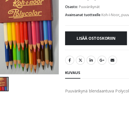
Osasto:
Puuvärikynät
Avainsanat tuotteelle
Koh-I-Noor
,
puuv
LISÄÄ OSTOSKORIIN
KUVAUS
Puuvärikynä blendaantuva Polyco