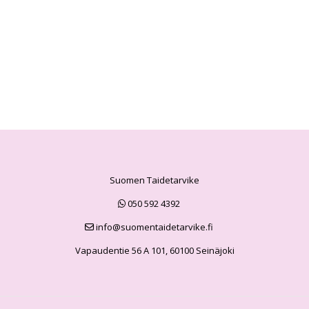
Suomen Taidetarvike
050 592 4392
info@suomentaidetarvike.fi
Vapaudentie 56 A 101, 60100 Seinäjoki