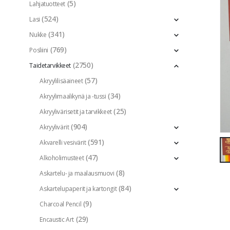
(5)
Lahjatuotteet
(524)
Lasi
(341)
Nukke
(769)
Posliini
(2750)
Taidetarvikkeet
(57)
Akryylilisäaineet
(34)
Akryylimaalikynä ja -tussi
(25)
Akryylivärisetit ja tarvikkeet
(904)
Akryylivärit
(591)
Akvarelli vesivärit
(47)
Alkoholimusteet
(8)
Askartelu- ja maalausmuovi
(84)
Askartelupaperit ja kartongit
(9)
Charcoal Pencil
(29)
Encaustic Art