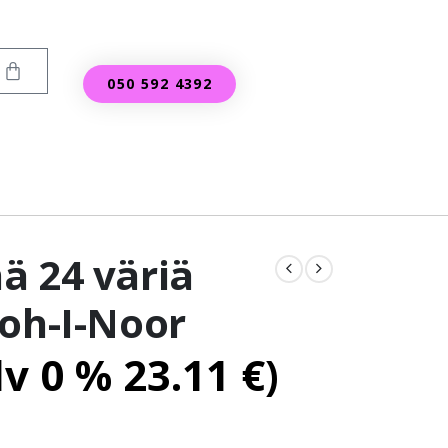
050 592 4392
ä 24 väriä
Koh-I-Noor
lv 0 %
23.11
€
)