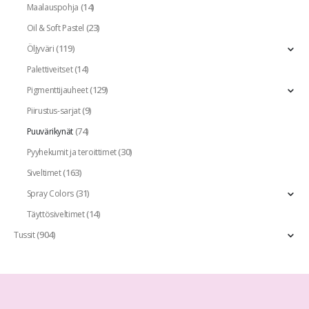
(14)
Maalauspohja
(23)
Oil & Soft Pastel
(119)
Öljyväri
(14)
Palettiveitset
(129)
Pigmenttijauheet
(9)
Piirustus-sarjat
(74)
Puuvärikynät
(30)
Pyyhekumit ja teroittimet
(163)
Siveltimet
(31)
Spray Colors
(14)
Täyttösiveltimet
(904)
Tussit