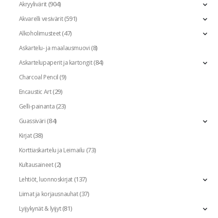
(904)
Akryylivärit
(591)
Akvarelli vesivärit
(47)
Alkoholimusteet
(8)
Askartelu- ja maalausmuovi
(84)
Askartelupaperit ja kartongit
(9)
Charcoal Pencil
(29)
Encaustic Art
(23)
Gelli-painanta
(84)
Guassiväri
(38)
Kirjat
(73)
Korttiaskartelu ja Leimailu
(2)
Kultausaineet
(137)
Lehtiöt, luonnoskirjat
(37)
Liimat ja korjausnauhat
(81)
Lyijykynät & lyijyt