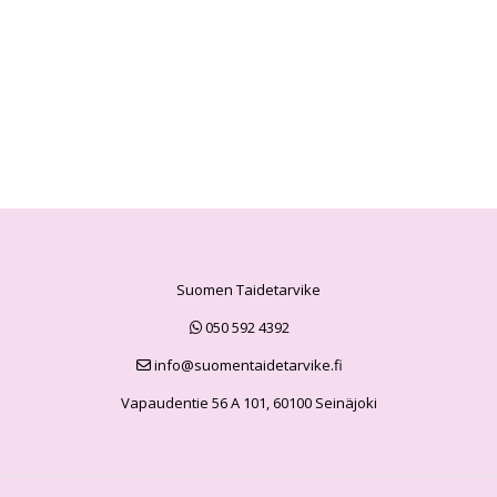
Suomen Taidetarvike
050 592 4392
info@suomentaidetarvike.fi
Vapaudentie 56 A 101, 60100 Seinäjoki