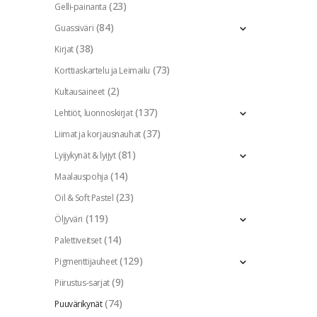
(23)
Gelli-painanta
(84)
Guassiväri
(38)
Kirjat
(73)
Korttiaskartelu ja Leimailu
(2)
Kultausaineet
(137)
Lehtiöt, luonnoskirjat
(37)
Liimat ja korjausnauhat
(81)
Lyijykynät & lyijyt
(14)
Maalauspohja
(23)
Oil & Soft Pastel
(119)
Öljyväri
(14)
Palettiveitset
(129)
Pigmenttijauheet
(9)
Piirustus-sarjat
(74)
Puuvärikynät