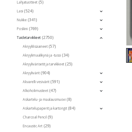
(5)
Lahjatuotteet
(524)
Lasi
(341)
Nukke
(769)
Posliini
(2750)
Taidetarvikkeet
(57)
Akryylilisäaineet
(34)
Akryylimaalikynä ja -tussi
(25)
Akryylivärisetit ja tarvikkeet
(904)
Akryylivärit
(591)
Akvarelli vesivärit
(47)
Alkoholimusteet
(8)
Askartelu- ja maalausmuovi
(84)
Askartelupaperit ja kartongit
(9)
Charcoal Pencil
(29)
Encaustic Art