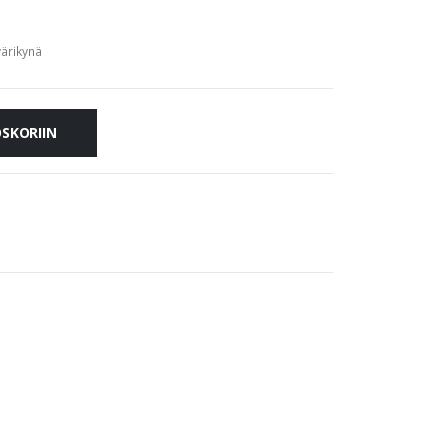
ärikynä
OSKORIIN