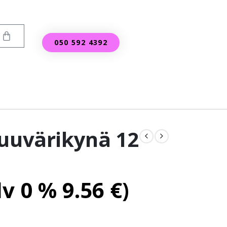
050 592 4392
Puuvärikynä 12
lv 0 %
9.56
€
)