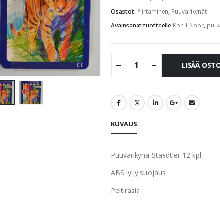
Osastot:
Piirtäminen
,
Puuvärikynät
Avainsanat tuotteelle
Koh-I-Noor
,
puuv
LISÄÄ OST
KUVAUS
Puuvärikynä Staedtler 12 kpl
ABS lyijy suojaus
Peltirasia