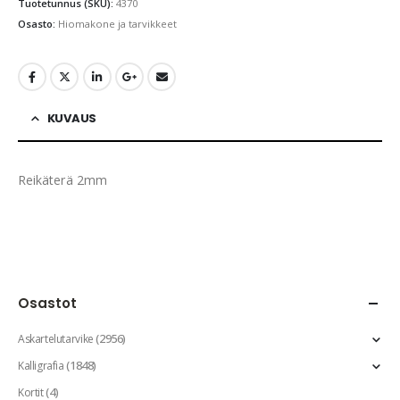
Tuotetunnus (SKU):
4370
Osasto:
Hiomakone ja tarvikkeet
KUVAUS
Reikäterä 2mm
Osastot
(2956)
Askartelutarvike
(1848)
Kalligrafia
(4)
Kortit