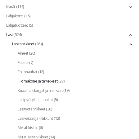
(116)
Kynät
(15)
Lahjakortti
(5)
Lahjatuotteet
(524)
Lasi
(264)
Lasitarvikkeet
(20)
Aineet
(7)
Fasetit
(18)
Folionauhat
(27)
Hiomakone ja tarvikkeet
(19)
Kuparitukilangat ja -renkaat
(8)
Lasipyörylät ja -pallot
(30)
Lasityötarvikkeet
(12)
Lasiveitset ja -leikkurit
(6)
Metallikiskot
(14)
Muut lasitarvikkeet