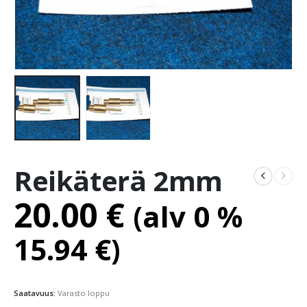
Reikäterä 2mm
20.00
€
(alv 0 %
15.94
€
)
Saatavuus:
Varasto loppu