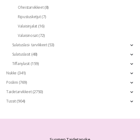
(8)
Oheistarvikkeet
(7)
Ripustusketjut
(16)
Valaisinjalat
(72)
Valaisinosat
(53)
Sulatuslasi- tarvikkeet
(48)
Sulatuslasit
(159)
Tiffanylasit
(341)
Nukke
(769)
Posliini
(2750)
Taidetarvikkeet
(904)
Tussit
Suomen Taidetarvike