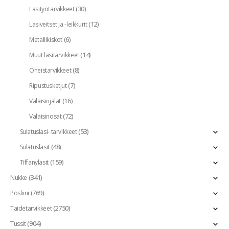
(30)
Lasityötarvikkeet
(12)
Lasiveitset ja -leikkurit
(6)
Metallikiskot
(14)
Muut lasitarvikkeet
(8)
Oheistarvikkeet
(7)
Ripustusketjut
(16)
Valaisinjalat
(72)
Valaisinosat
(53)
Sulatuslasi- tarvikkeet
(48)
Sulatuslasit
(159)
Tiffanylasit
(341)
Nukke
(769)
Posliini
(2750)
Taidetarvikkeet
(904)
Tussit