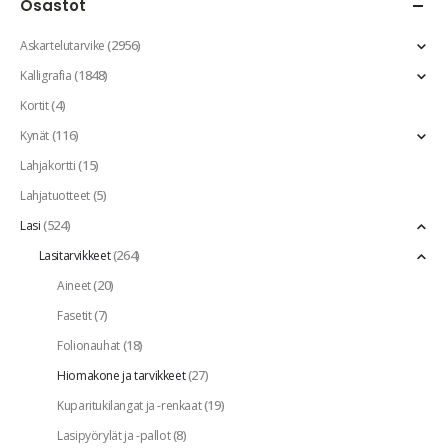
Osastot
(2956)
Askartelutarvike
(1848)
Kalligrafia
(4)
Kortit
(116)
Kynät
(15)
Lahjakortti
(5)
Lahjatuotteet
(524)
Lasi
(264)
Lasitarvikkeet
(20)
Aineet
(7)
Fasetit
(18)
Folionauhat
(27)
Hiomakone ja tarvikkeet
(19)
Kuparitukilangat ja -renkaat
(8)
Lasipyörylät ja -pallot