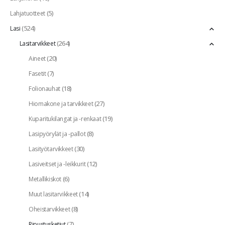
(5)
Lahjatuotteet
(524)
Lasi
(264)
Lasitarvikkeet
(20)
Aineet
(7)
Fasetit
(18)
Folionauhat
(27)
Hiomakone ja tarvikkeet
(19)
Kuparitukilangat ja -renkaat
(8)
Lasipyörylät ja -pallot
(30)
Lasityötarvikkeet
(12)
Lasiveitset ja -leikkurit
(6)
Metallikiskot
(14)
Muut lasitarvikkeet
(8)
Oheistarvikkeet
(7)
Ripustusketjut