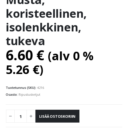
koristeellinen,
isolenkkinen,
tukeva
6.60
€
(alv 0 %
5.26
€
)
Tuotetunnus (SKU):
4216
Osasto:
Ripustusketjut
LISÄÄ OSTOSKORIIN