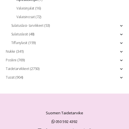
(16)
Valaisinjalat
(72)
Valaisinosat
(53)
Sulatuslasi- tarvikkeet
(48)
Sulatuslasit
(159)
Tiffanylasit
(341)
Nukke
(769)
Posliini
(2750)
Taidetarvikkeet
(904)
Tussit
Suomen Taidetarvike
050 592 4392