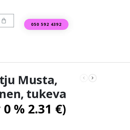
050 592 4392
tju Musta,
inen, tukeva
v 0 %
2.31
€
)