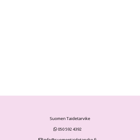
Suomen Taidetarvike
050 592 4392
info@suomentaidetarvike.fi