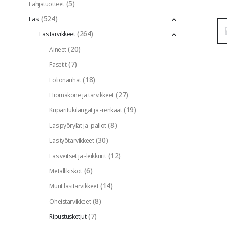
(5)
Lahjatuotteet
(524)
Lasi
(264)
Lasitarvikkeet
(20)
Aineet
(7)
Fasetit
(18)
Folionauhat
(27)
Hiomakone ja tarvikkeet
(19)
Kuparitukilangat ja -renkaat
(8)
Lasipyörylät ja -pallot
(30)
Lasityötarvikkeet
(12)
Lasiveitset ja -leikkurit
(6)
Metallikiskot
(14)
Muut lasitarvikkeet
(8)
Oheistarvikkeet
(7)
Ripustusketjut