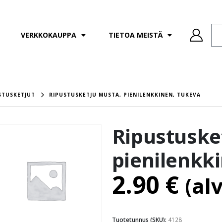
VERKKOKAUPPA
TIETOA MEISTÄ
STUSKETJUT
RIPUSTUSKETJU MUSTA, PIENILENKKINEN, TUKEVA
Ripustuske
pienilenkk
2.90
€
(al
Tuotetunnus (SKU):
4128