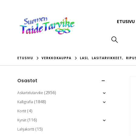
ETUSIVU
ETUSIVU
VERKKOKAUPPA
LASI
,
LASITARVIKKEET
,
RIPU
Osastot
(2956)
Askartelutarvike
(1848)
Kalligrafia
(4)
Kortit
(116)
Kynät
(15)
Lahjakortti