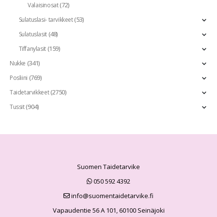
(72)
Valaisinosat
(53)
Sulatuslasi- tarvikkeet
(48)
Sulatuslasit
(159)
Tiffanylasit
(341)
Nukke
(769)
Posliini
(2750)
Taidetarvikkeet
(904)
Tussit
Suomen Taidetarvike
050 592 4392
info@suomentaidetarvike.fi
Vapaudentie 56 A 101, 60100 Seinäjoki