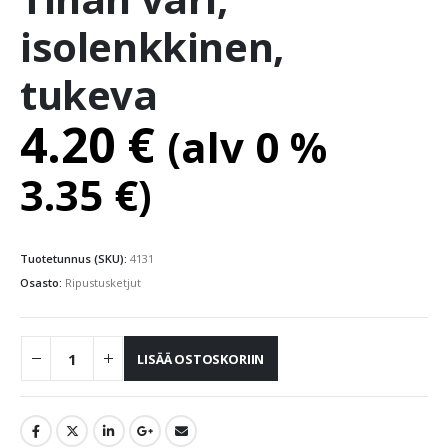
isolenkkinen,
tukeva
4.20
€
(alv 0 %
3.35
€
)
Tuotetunnus (SKU):
4131
Osasto:
Ripustusketjut
LISÄÄ OSTOSKORIIN