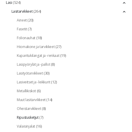
(524)
Lasi
(264)
Lasitarvikkeet
(20)
Aineet
(7)
Fasetit
(18)
Folionauhat
(27)
Hiomakone ja tarvikkeet
(19)
Kuparitukilangat ja -renkaat
(8)
Lasipyörylät ja -pallot
(30)
Lasityötarvikkeet
(12)
Lasiveitset ja -leikkurit
(6)
Metallikiskot
(14)
Muut lasitarvikkeet
(8)
Oheistarvikkeet
(7)
Ripustusketjut
(16)
Valaisinjalat