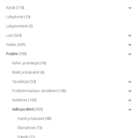
(116)
Kynät
(15)
Lahjakortti
(5)
Lahjatuotteet
(524)
Lasi
(341)
Nukke
(769)
Posliini
(16)
Kahvi- ja teekupit
(6)
Mukit ja kolpakot
(53)
Opaskirjat
(136)
Posliininmaalaus- tarvikkeet
(163)
Siveltimet
(395)
Valkoposliinit
(48)
Asetit ja lautaset
(15)
Eläinaiheet
(11)
Enkelit