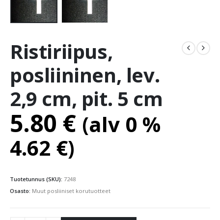
Ristiriipus,
posliininen, lev.
2,9 cm, pit. 5 cm
5.80
€
(alv 0 %
4.62
€
)
Tuotetunnus (SKU):
7248
Osasto:
Muut posliiniset korutuotteet