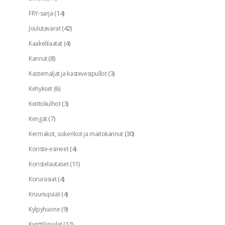
(14)
FRY-sarja
(42)
Joulutavarat
(4)
Kaakelilaatat
(8)
Kannut
(3)
Kastemaljat ja kastevesipullot
(6)
Kehykset
(3)
Keittokulhot
(7)
Kengät
(30)
Kermakot, sokerikot ja maitokannut
(4)
Koriste-esineet
(11)
Koristelautaset
(4)
Korurasiat
(4)
Kruunupäät
(9)
Kylpyhuone
(11)
Kynttilänjalat