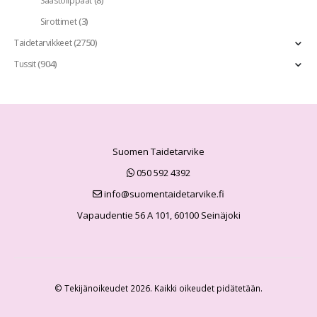
(8)
Säästölippaat
(3)
Sirottimet
(2750)
Taidetarvikkeet
(904)
Tussit
Suomen Taidetarvike
050 592 4392
info@suomentaidetarvike.fi
Vapaudentie 56 A 101, 60100 Seinäjoki
© Tekijänoikeudet 2026. Kaikki oikeudet pidätetään.