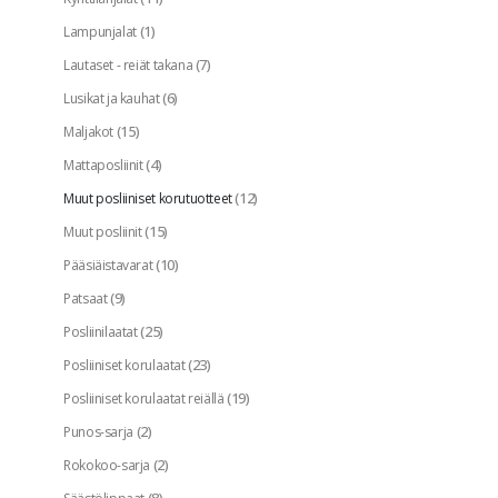
(1)
Lampunjalat
(7)
Lautaset - reiät takana
(6)
Lusikat ja kauhat
(15)
Maljakot
(4)
Mattaposliinit
(12)
Muut posliiniset korutuotteet
(15)
Muut posliinit
(10)
Pääsiäistavarat
(9)
Patsaat
(25)
Posliinilaatat
(23)
Posliiniset korulaatat
(19)
Posliiniset korulaatat reiällä
(2)
Punos-sarja
(2)
Rokokoo-sarja