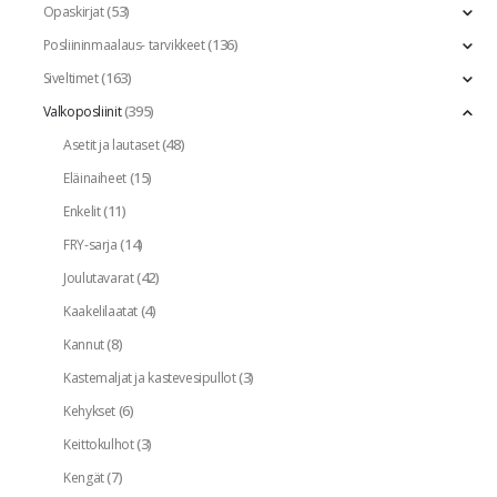
(53)
Opaskirjat
(136)
Posliininmaalaus- tarvikkeet
(163)
Siveltimet
(395)
Valkoposliinit
(48)
Asetit ja lautaset
(15)
Eläinaiheet
(11)
Enkelit
(14)
FRY-sarja
(42)
Joulutavarat
(4)
Kaakelilaatat
(8)
Kannut
(3)
Kastemaljat ja kastevesipullot
(6)
Kehykset
(3)
Keittokulhot
(7)
Kengät