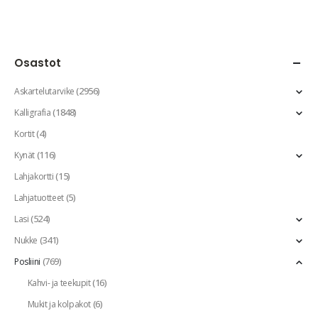
Osastot
(2956)
Askartelutarvike
(1848)
Kalligrafia
(4)
Kortit
(116)
Kynät
(15)
Lahjakortti
(5)
Lahjatuotteet
(524)
Lasi
(341)
Nukke
(769)
Posliini
(16)
Kahvi- ja teekupit
(6)
Mukit ja kolpakot