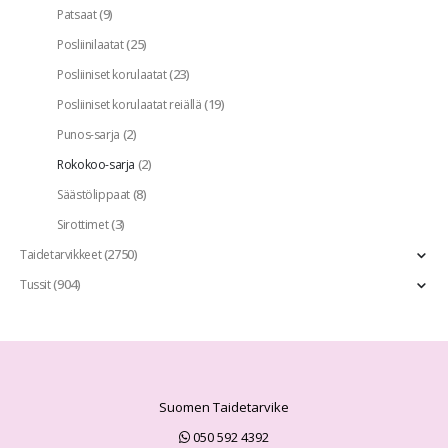
(9)
Patsaat
(25)
Posliinilaatat
(23)
Posliiniset korulaatat
(19)
Posliiniset korulaatat reiällä
(2)
Punos-sarja
(2)
Rokokoo-sarja
(8)
Säästölippaat
(3)
Sirottimet
(2750)
Taidetarvikkeet
(904)
Tussit
Suomen Taidetarvike
050 592 4392