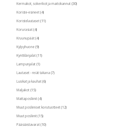
(30)
Kermakot, sokerikot ja maitokannut
(4)
Koriste-esineet
(11)
Koristelautaset
(4)
Korurasiat
(4)
Kruunupäät
(9)
Kylpyhuone
(11)
Kynttilänjalat
(1)
Lampunjalat
(7)
Lautaset - reiät takana
(6)
Lusikat ja kauhat
(15)
Maljakot
(4)
Mattaposliinit
(12)
Muut posliiniset korutuotteet
(15)
Muut posliinit
(10)
Pääsiäistavarat