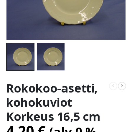
Rokokoo-asetti,
kohokuviot
Korkeus 16,5 cm
4.20
€
(alv 0 %