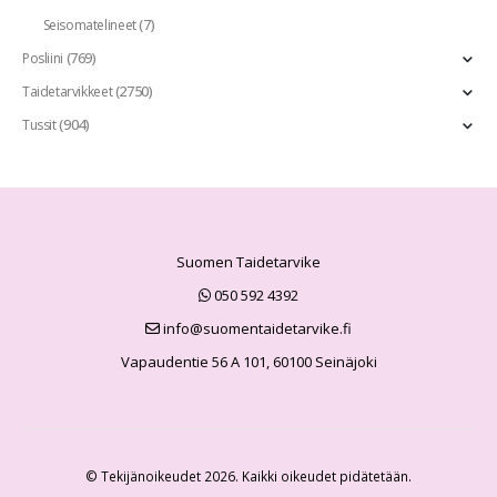
(7)
Seisomatelineet
(769)
Posliini
(2750)
Taidetarvikkeet
(904)
Tussit
Suomen Taidetarvike
050 592 4392
info@suomentaidetarvike.fi
Vapaudentie 56 A 101, 60100 Seinäjoki
© Tekijänoikeudet 2026. Kaikki oikeudet pidätetään.