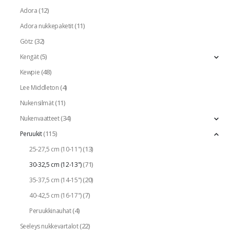
(12)
Adora
(11)
Adora nukkepaketit
(32)
Götz
(5)
Kengät
(48)
Kewpie
(4)
Lee Middleton
(11)
Nukensilmät
(34)
Nukenvaatteet
(115)
Peruukit
(13)
25-27,5 cm (10-11")
(71)
30-32,5 cm (12-13")
(20)
35-37,5 cm (14-15")
(7)
40-42,5 cm (16-17")
(4)
Peruukkinauhat
(22)
Seeleys nukkevartalot