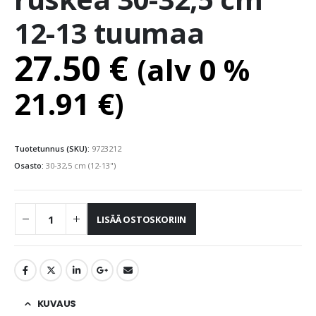
12-13 tuumaa
27.50
€
(alv 0 %
21.91
€
)
Tuotetunnus (SKU):
9723212
Osasto:
30-32,5 cm (12-13")
LISÄÄ OSTOSKORIIN
KUVAUS