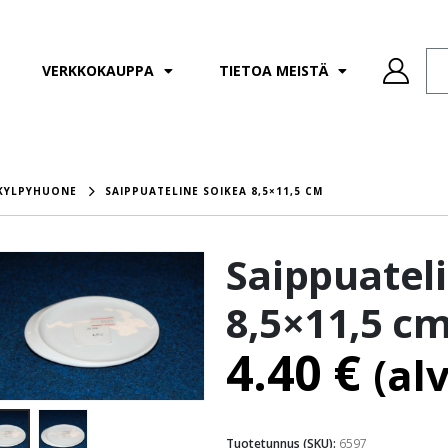
VERKKOKAUPPA
TIETOA MEISTÄ
KYLPYHUONE
SAIPPUATELINE SOIKEA 8,5×11,5 CM
Saippuatel
8,5×11,5 c
4.40
€
(al
Tuotetunnus (SKU):
6597