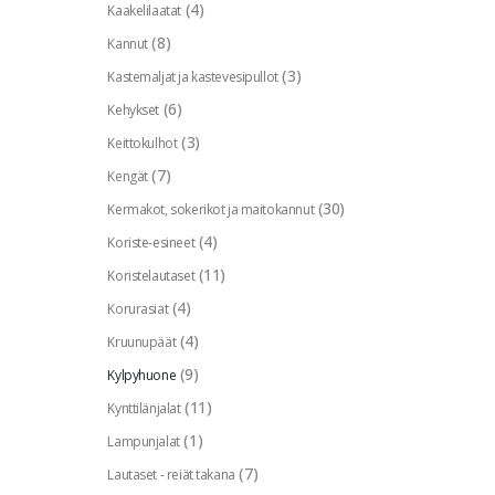
(4)
Kaakelilaatat
(8)
Kannut
(3)
Kastemaljat ja kastevesipullot
(6)
Kehykset
(3)
Keittokulhot
(7)
Kengät
(30)
Kermakot, sokerikot ja maitokannut
(4)
Koriste-esineet
(11)
Koristelautaset
(4)
Korurasiat
(4)
Kruunupäät
(9)
Kylpyhuone
(11)
Kynttilänjalat
(1)
Lampunjalat
(7)
Lautaset - reiät takana