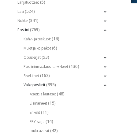
(5)
Lahjatuotteet
(524)
Lasi
(341)
Nukke
(769)
Posliini
(16)
Kahvi- ja teekupit
(6)
Mukit ja kolpakot
(53)
Opaskirjat
(136)
Posliininmaalaus- tarvikkeet
(163)
Siveltimet
(395)
Valkoposliinit
(48)
Asetit ja lautaset
(15)
Eläinaiheet
(11)
Enkelit
(14)
FRY-sarja
(42)
Joulutavarat