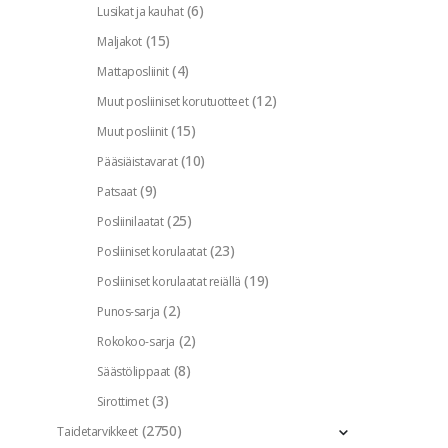
(6)
Lusikat ja kauhat
(15)
Maljakot
(4)
Mattaposliinit
(12)
Muut posliiniset korutuotteet
(15)
Muut posliinit
(10)
Pääsiäistavarat
(9)
Patsaat
(25)
Posliinilaatat
(23)
Posliiniset korulaatat
(19)
Posliiniset korulaatat reiällä
(2)
Punos-sarja
(2)
Rokokoo-sarja
(8)
Säästölippaat
(3)
Sirottimet
(2750)
Taidetarvikkeet