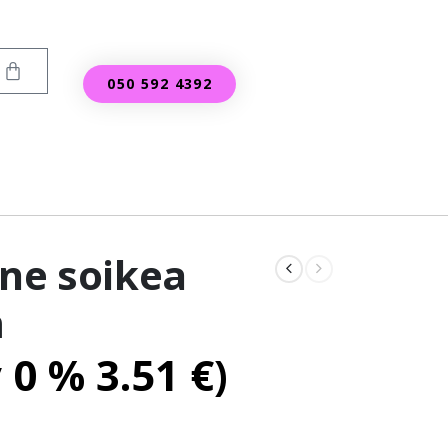
050 592 4392
ine soikea
m
v 0 %
3.51
€
)