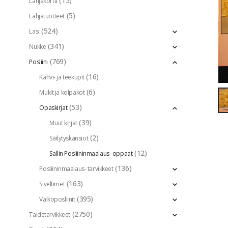
(15)
Lahjakortti
(5)
Lahjatuotteet
(524)
Lasi
(341)
Nukke
(769)
Posliini
(16)
Kahvi- ja teekupit
(6)
Mukit ja kolpakot
(53)
Opaskirjat
(39)
Muut kirjat
(2)
Säilytyskansiot
(12)
Sallin Posliininmaalaus- oppaat
(136)
Posliininmaalaus- tarvikkeet
(163)
Siveltimet
(395)
Valkoposliinit
(2750)
Taidetarvikkeet