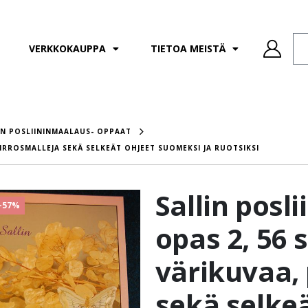
VERKKOKAUPPA
TIETOA MEISTÄ
IN POSLIININMAALAUS- OPPAAT
PIIRROSMALLEJA SEKÄ SELKEÄT OHJEET SUOMEKSI JA RUOTSIKSI
Sallin posl
-57%
opas 2, 56 
värikuvaa, 
sekä selkeä