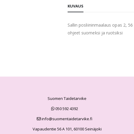
KUVAUS
Sallin posliininmaalaus opas 2, 56 
ohjeet suomeksi ja ruotsiksi
Suomen Taidetarvike
050 592 4392
info@suomentaidetarvike.fi
Vapaudentie 56 A 101, 60100 Seinäjoki