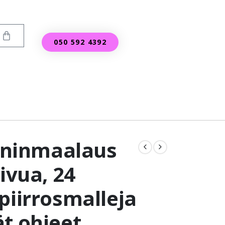
050 592 4392
iininmaalaus
sivua, 24
piirrosmalleja
t ohjeet