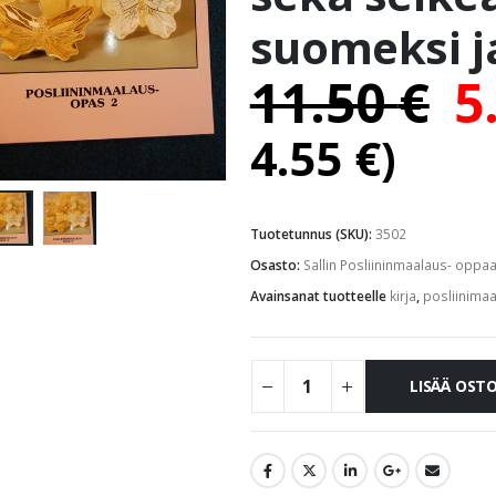
suomeksi ja
11.50
€
5
4.55
€
)
Tuotetunnus (SKU):
3502
Osasto:
Sallin Posliininmaalaus- oppaa
Avainsanat tuotteelle
kirja
,
posliinima
LISÄÄ OST