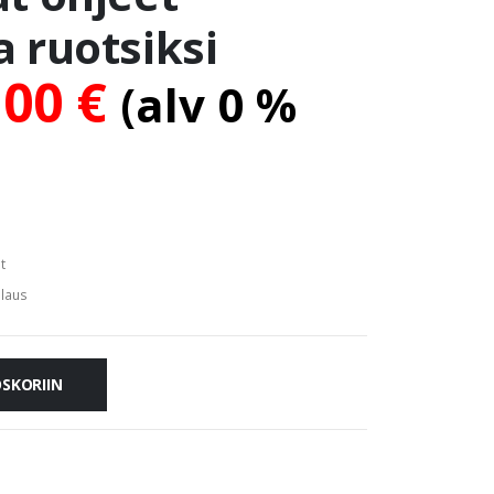
 ruotsiksi
.00
€
(alv 0 %
t
alaus
OSKORIIN