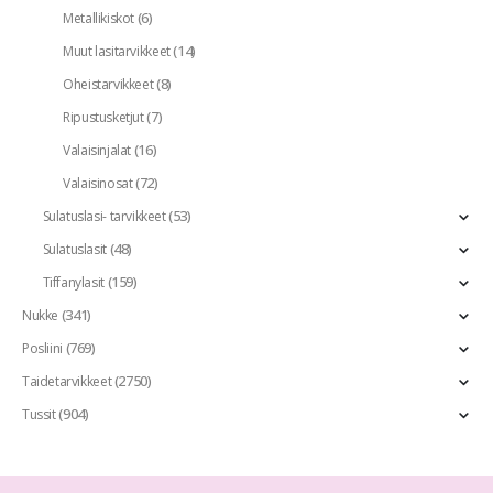
(6)
Metallikiskot
(14)
Muut lasitarvikkeet
(8)
Oheistarvikkeet
(7)
Ripustusketjut
(16)
Valaisinjalat
(72)
Valaisinosat
(53)
Sulatuslasi- tarvikkeet
(48)
Sulatuslasit
(159)
Tiffanylasit
(341)
Nukke
(769)
Posliini
(2750)
Taidetarvikkeet
(904)
Tussit