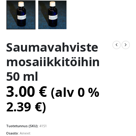
Saumavahviste
mosaiikkitöihin
50 ml
3.00
€
(alv 0 %
2.39
€
)
Tuotetunnus (SKU):
4151
Osasto:
Aineet