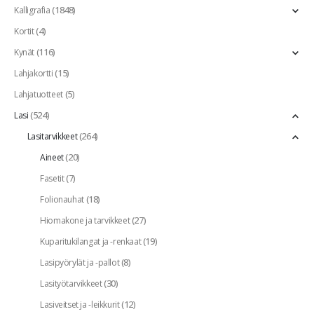
(1848)
Kalligrafia
(4)
Kortit
(116)
Kynät
(15)
Lahjakortti
(5)
Lahjatuotteet
(524)
Lasi
(264)
Lasitarvikkeet
(20)
Aineet
(7)
Fasetit
(18)
Folionauhat
(27)
Hiomakone ja tarvikkeet
(19)
Kuparitukilangat ja -renkaat
(8)
Lasipyörylät ja -pallot
(30)
Lasityötarvikkeet
(12)
Lasiveitset ja -leikkurit