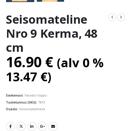
Seisomateline
Nro 9 Kerma, 48
cm
16.90
€
(alv 0 %
13.47
€
)
Saatavuus:
Varasto loppu
Tuotetunnus (SKU):
7813
Osasto:
Seisomatelineet