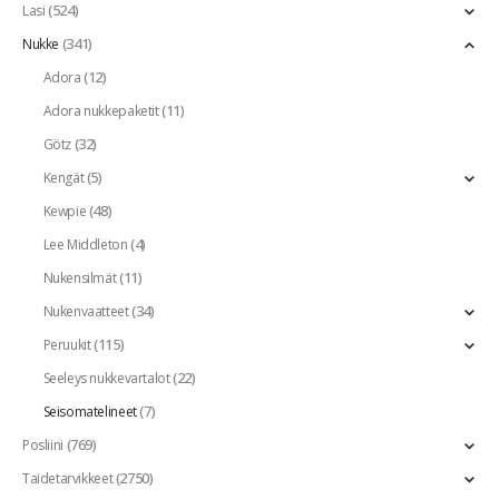
(524)
Lasi
(341)
Nukke
(12)
Adora
(11)
Adora nukkepaketit
(32)
Götz
(5)
Kengät
(48)
Kewpie
(4)
Lee Middleton
(11)
Nukensilmät
(34)
Nukenvaatteet
(115)
Peruukit
(22)
Seeleys nukkevartalot
(7)
Seisomatelineet
(769)
Posliini
(2750)
Taidetarvikkeet