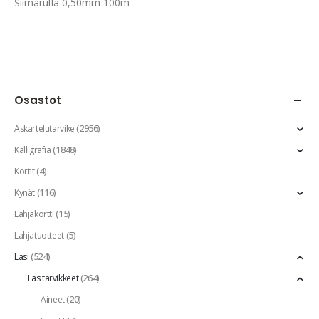
Siimarulla 0,50mm 100m
Osastot
(2956)
Askartelutarvike
(1848)
Kalligrafia
(4)
Kortit
(116)
Kynät
(15)
Lahjakortti
(5)
Lahjatuotteet
(524)
Lasi
(264)
Lasitarvikkeet
(20)
Aineet