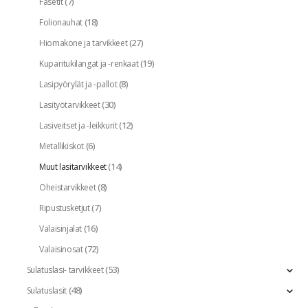
(7)
Fasetit
(18)
Folionauhat
(27)
Hiomakone ja tarvikkeet
(19)
Kuparitukilangat ja -renkaat
(8)
Lasipyörylät ja -pallot
(30)
Lasityötarvikkeet
(12)
Lasiveitset ja -leikkurit
(6)
Metallikiskot
(14)
Muut lasitarvikkeet
(8)
Oheistarvikkeet
(7)
Ripustusketjut
(16)
Valaisinjalat
(72)
Valaisinosat
(53)
Sulatuslasi- tarvikkeet
(48)
Sulatuslasit