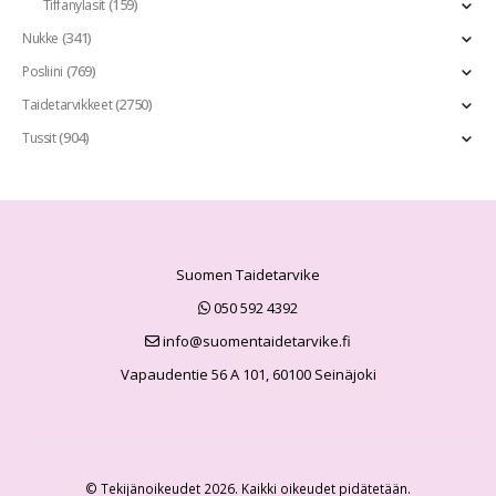
(159)
Tiffanylasit
(341)
Nukke
(769)
Posliini
(2750)
Taidetarvikkeet
(904)
Tussit
Suomen Taidetarvike
050 592 4392
info@suomentaidetarvike.fi
Vapaudentie 56 A 101, 60100 Seinäjoki
© Tekijänoikeudet 2026. Kaikki oikeudet pidätetään.