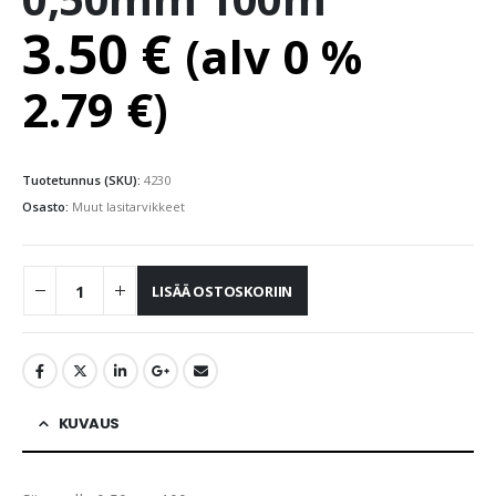
3.50
€
(alv 0 %
2.79
€
)
Tuotetunnus (SKU):
4230
Osasto:
Muut lasitarvikkeet
LISÄÄ OSTOSKORIIN
KUVAUS