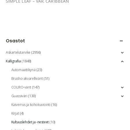
SIMPLE LEAF – VAR. CARIBBEAN
Osastot
(2956)
Askartelutarvike
(1848)
Kalligrafia
(23)
Automaattikynä
(51)
Brusho-akvarellivärit
(147)
COLIRO-värit
(130)
Guassiväri
(16)
Kaiverrus ja kohokuviointi
(4)
Kirjat
(10)
Kultauslehdet ja -nesteet