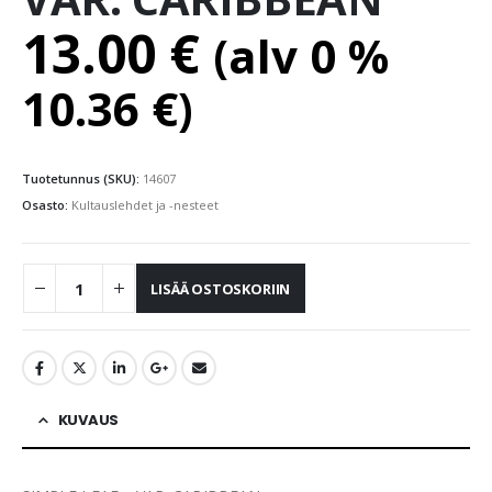
13.00
€
(alv 0 %
10.36
€
)
Tuotetunnus (SKU):
14607
Osasto:
Kultauslehdet ja -nesteet
LISÄÄ OSTOSKORIIN
KUVAUS