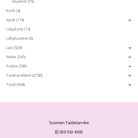
(15)
Viivaimet
(4)
Kortit
(116)
Kynät
(15)
Lahjakortti
(5)
Lahjatuotteet
(524)
Lasi
(341)
Nukke
(769)
Posliini
(2750)
Taidetarvikkeet
(904)
Tussit
Suomen Taidetarvike
050 592 4392