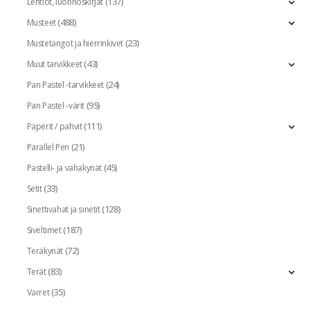
(137)
Lehtiöt, luonnoskirjat
(488)
Musteet
(23)
Mustetangot ja hierrinkivet
(43)
Muut tarvikkeet
(24)
Pan Pastel -tarvikkeet
(95)
Pan Pastel -värit
(111)
Paperit / pahvit
(21)
Parallel Pen
(45)
Pastelli- ja vahakynät
(33)
Setit
(128)
Sinettivahat ja sinetit
(187)
Siveltimet
(72)
Teräkynät
(83)
Terät
(35)
Varret