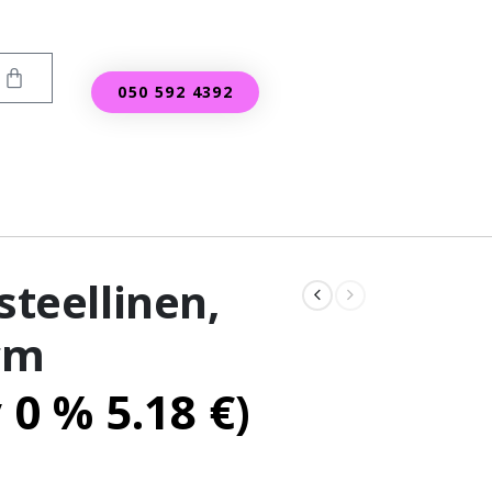
050 592 4392
steellinen,
cm
v 0 %
5.18
€
)