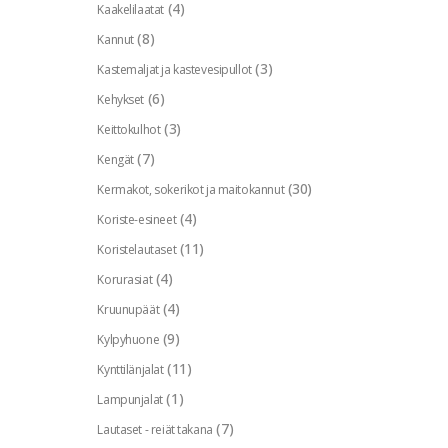
(4)
Kaakelilaatat
(8)
Kannut
(3)
Kastemaljat ja kastevesipullot
(6)
Kehykset
(3)
Keittokulhot
(7)
Kengät
(30)
Kermakot, sokerikot ja maitokannut
(4)
Koriste-esineet
(11)
Koristelautaset
(4)
Korurasiat
(4)
Kruunupäät
(9)
Kylpyhuone
(11)
Kynttilänjalat
(1)
Lampunjalat
(7)
Lautaset - reiät takana