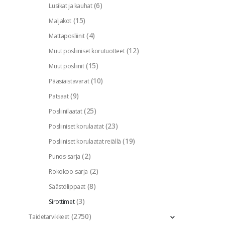
(6)
Lusikat ja kauhat
(15)
Maljakot
(4)
Mattaposliinit
(12)
Muut posliiniset korutuotteet
(15)
Muut posliinit
(10)
Pääsiäistavarat
(9)
Patsaat
(25)
Posliinilaatat
(23)
Posliiniset korulaatat
(19)
Posliiniset korulaatat reiällä
(2)
Punos-sarja
(2)
Rokokoo-sarja
(8)
Säästölippaat
(3)
Sirottimet
(2750)
Taidetarvikkeet