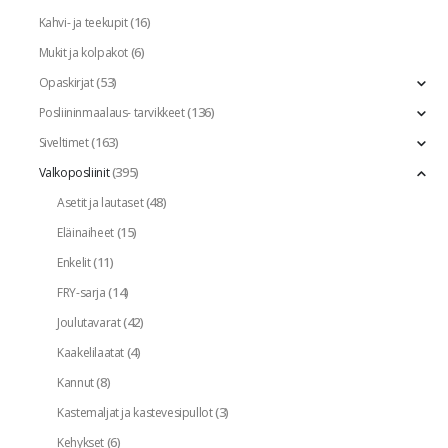
(16)
Kahvi- ja teekupit
(6)
Mukit ja kolpakot
(53)
Opaskirjat
(136)
Posliininmaalaus- tarvikkeet
(163)
Siveltimet
(395)
Valkoposliinit
(48)
Asetit ja lautaset
(15)
Eläinaiheet
(11)
Enkelit
(14)
FRY-sarja
(42)
Joulutavarat
(4)
Kaakelilaatat
(8)
Kannut
(3)
Kastemaljat ja kastevesipullot
(6)
Kehykset