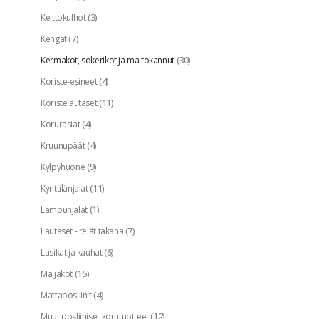
(3)
Keittokulhot
(7)
Kengät
(30)
Kermakot, sokerikot ja maitokannut
(4)
Koriste-esineet
(11)
Koristelautaset
(4)
Korurasiat
(4)
Kruunupäät
(9)
Kylpyhuone
(11)
Kynttilänjalat
(1)
Lampunjalat
(7)
Lautaset - reiät takana
(6)
Lusikat ja kauhat
(15)
Maljakot
(4)
Mattaposliinit
(12)
Muut posliiniset korutuotteet