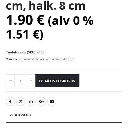
cm, halk. 8 cm
1.90
€
(alv 0 %
1.51
€
)
Tuotetunnus (SKU):
6135
Osasto:
Kermakot, sokerikot ja maitokannut
LISÄÄ OSTOSKORIIN
KUVAUS