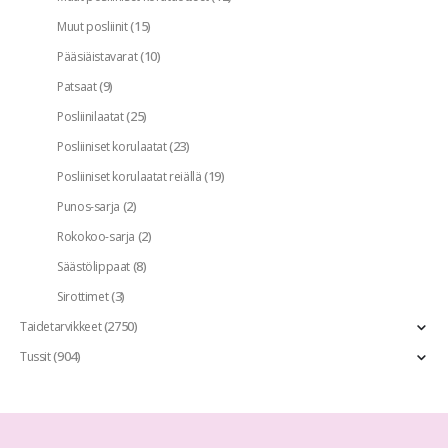
(15)
Muut posliinit
(10)
Pääsiäistavarat
(9)
Patsaat
(25)
Posliinilaatat
(23)
Posliiniset korulaatat
(19)
Posliiniset korulaatat reiällä
(2)
Punos-sarja
(2)
Rokokoo-sarja
(8)
Säästölippaat
(3)
Sirottimet
(2750)
Taidetarvikkeet
(904)
Tussit